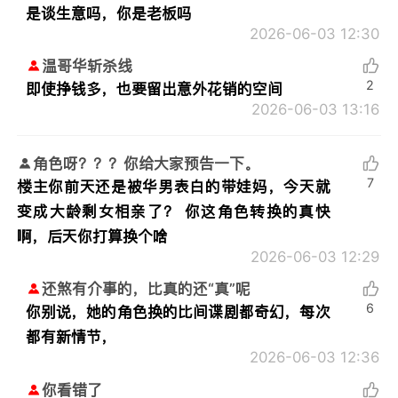
是谈生意吗，你是老板吗
2026-06-03 12:30
温哥华斩杀线
2
即使挣钱多，也要留出意外花销的空间
2026-06-03 13:16
角色呀？？？你给大家预告一下。
7
楼主你前天还是被华男表白的带娃妈，今天就
变成大龄剩女相亲了？ 你这角色转换的真快
啊，后天你打算换个啥
2026-06-03 12:29
还煞有介事的，比真的还“真”呢
6
你别说，她的角色换的比间谍剧都奇幻，每次
都有新情节，
2026-06-03 12:36
你看错了