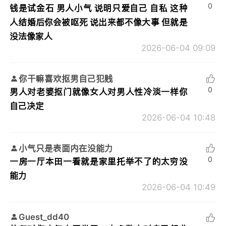
0
钱是试金石 男人小气 说明只爱自己 自私 这种
人结婚后你会被呕死 说出来都不像大事 但就是
没法像家人
2026-06-04 09:09
你干嘛喜欢抠男自己犯贱
0
男人对老婆抠门就像女人对男人性冷淡一样你
自己决定
2026-06-04 10:48
小气只是表面内在没能力
0
一房一厅本田一看就是家里托举不了的太穷没
能力
2026-06-04 10:49
Guest_dd40