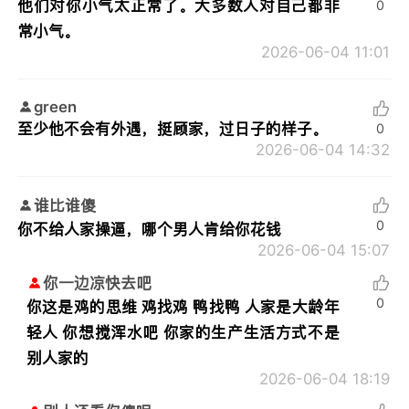
他们对你小气太正常了。大多数人对自己都非
0
常小气。
2026-06-04 11:01
green
至少他不会有外遇，挺顾家，过日子的样子。
0
2026-06-04 14:32
谁比谁傻
0
你不给人家操逼，哪个男人肯给你花钱
2026-06-04 15:07
你一边凉快去吧
0
你这是鸡的思维 鸡找鸡 鸭找鸭 人家是大龄年
轻人 你想搅浑水吧 你家的生产生活方式不是
别人家的
2026-06-04 18:19