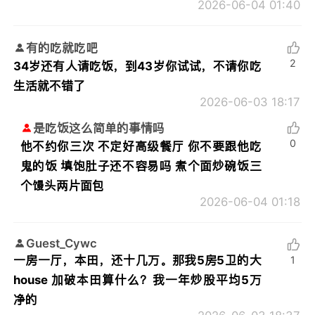
2026-06-04 01:40
有的吃就吃吧
2
34岁还有人请吃饭，到43岁你试试，不请你吃
生活就不错了
2026-06-03 18:17
是吃饭这么简单的事情吗
0
他不约你三次 不定好高级餐厅 你不要跟他吃
鬼的饭 填饱肚子还不容易吗 煮个面炒碗饭三
个馒头两片面包
2026-06-04 01:18
Guest_Cywc
一房一厅，本田，还十几万。那我5房5卫的大
1
house 加破本田算什么？我一年炒股平均5万
净的