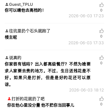
Guest_TPLU
你可以晴他去高档的！
0
2026-06-03 17:23
往坑里扔个石头就跑了
0
楼主呢
2026-06-03 17:33
说真的
0
你家很有钱吗？出入都高级餐厅？不然为啥要
求人家要去贵的地方。不过，生日送残花是不
好。如果只是打折，但是是好的花还可以原
谅。
2026-06-03 18:12
打折的花就扔了吧
0
你在他心里没分量 他不把你当回事儿