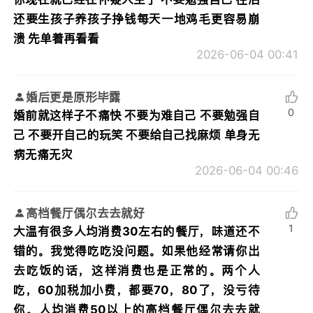
还要生孩子养孩子挣钱每天一地鸡毛更容易崩
溃 先单着再看看
2026-06-04 00:41
婚后更是原形毕露
0
婚前就这样子不痛快 不要为难自己 不要勉强自
己 不要开自己的玩笑 不要给自己找麻烦 单身无
病无痛无灾
2026-06-04 00:46
高档餐厅偶尔去去就好
1
大温有很多人均消费30左右的餐厅，味道还不
错的。我觉得吃吃没问题。如果他经常请你出
去吃饭的话，这样消费也是正常的。两个人
吃，60加税加小费，都要70，80了，没亏待
你。人均消费50以上的高档餐厅偶尔去去就