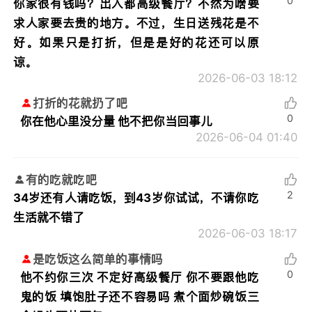
0
你家很有钱吗？出入都高级餐厅？不然为啥要
求人家要去贵的地方。不过，生日送残花是不
好。如果只是打折，但是是好的花还可以原
谅。
2026-06-03 18:12
打折的花就扔了吧
0
你在他心里没分量 他不把你当回事儿
2026-06-04 01:40
有的吃就吃吧
2
34岁还有人请吃饭，到43岁你试试，不请你吃
生活就不错了
2026-06-03 18:17
是吃饭这么简单的事情吗
0
他不约你三次 不定好高级餐厅 你不要跟他吃
鬼的饭 填饱肚子还不容易吗 煮个面炒碗饭三