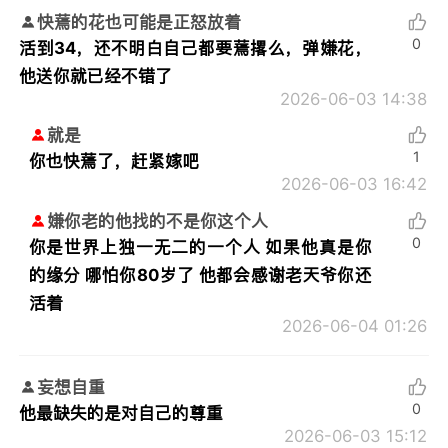
快蔫的花也可能是正怒放着
0
活到34，还不明白自己都要蔫撂么，弹嫌花，
他送你就已经不错了
2026-06-03 14:38
就是
1
你也快蔫了，赶紧嫁吧
2026-06-03 16:42
嫌你老的他找的不是你这个人
0
你是世界上独一无二的一个人 如果他真是你
的缘分 哪怕你80岁了 他都会感谢老天爷你还
活着
2026-06-04 01:26
妄想自重
0
他最缺失的是对自己的尊重
2026-06-03 15:12