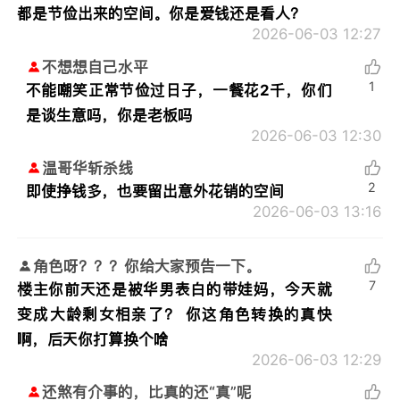
都是节俭出来的空间。你是爱钱还是看人？
2026-06-03 12:27
不想想自己水平
1
不能嘲笑正常节俭过日子，一餐花2千，你们
是谈生意吗，你是老板吗
2026-06-03 12:30
温哥华斩杀线
2
即使挣钱多，也要留出意外花销的空间
2026-06-03 13:16
角色呀？？？你给大家预告一下。
7
楼主你前天还是被华男表白的带娃妈，今天就
变成大龄剩女相亲了？ 你这角色转换的真快
啊，后天你打算换个啥
2026-06-03 12:29
还煞有介事的，比真的还“真”呢