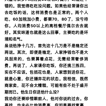
错的。我觉得吃吃没问题。如果他经常请你出
去吃饭的话，这样消费也是正常的。两个人
吃，60加税加小费，都要70，80了，没亏待
你。人均消费50以上的高档餐厅偶尔去去就
好。其实味道也就是这么回事，主要吃的是环
境和名气。
虽说他挣十几万，首先这十几万是不是稳定还
两说。其次，即便是稳定，人家挣钱也不是大
风刮来的，也要算着点花，无需经常奢侈消
费。再说了，人家请你吃饭，你还挑三拣四，
实在不应该。包括花也是，人家想到送你花，
就是心意，你还嫌弃花的状态。我相信，既然
商家卖，花不会太糟糕，可能有些不处于盛开
期而已。他生日你送他什么没？
我劝你还要珍惜眼前人，他对你说的过去。你
再找，也未必比他消费高。你如果要找富豪，