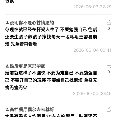
很累
2026-06-03 22:29
说明你不是心甘情愿的
0
你现在就已经在怀疑人生了 不要勉强自己 往后
还要生孩子养孩子挣钱每天一地鸡毛更容易崩
溃 先单着再看看
2026-06-04 00:41
婚后更是原形毕露
0
婚前就这样子不痛快 不要为难自己 不要勉强自
己 不要开自己的玩笑 不要给自己找麻烦 单身无
病无痛无灾
2026-06-04 00:46
高档餐厅偶尔去去就好
1
大温有很多人均消费30左右的餐厅，味道还不