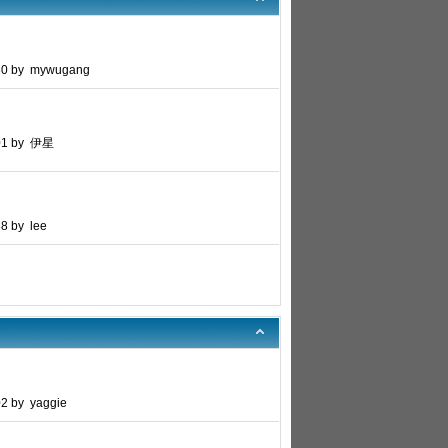
30 by mywugang
:01 by 伊星
8 by lee
02 by yaggie