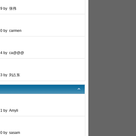
:19 by 张伟
10 by carmen
:44 by ca@@@
:03 by 刘占东
1 by Amyli
30 by sasam