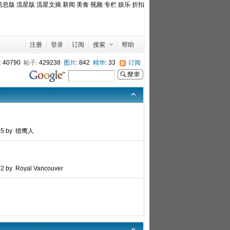
信息版
流星版
流星文摘
新闻
美食
视频
专栏
娱乐
折扣
注册
登录
订阅
搜索
帮助
:
40790
帖子:
429238
图片
: 842
精华
: 33
订阅
:45 by 猎鹰人
02 by Royal Vancouver