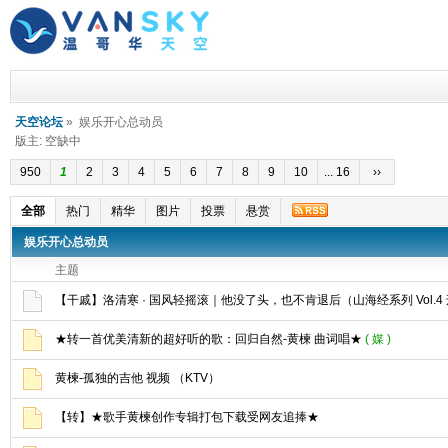
天空论坛
» 娱乐开心总动员
版主: 空缺中
950
1
2
3
4
5
6
7
8
9
10
... 16
››
全部
热门
精华
图片
投票
悬赏
娱乐开心总动员
主题
【干戚】洛清寒 · 国风轻摇滚｜他没了头，也不肯退后（山海经系列 Vol.4
★转一首优美清新的超好听的歌：回归自然-黄楝 曲词唱★
( 媒 )
黄楝-孤独的吉他 视频 （KTV）
【转】★歌手黄楝创作专辑打包下载受网友追捧★