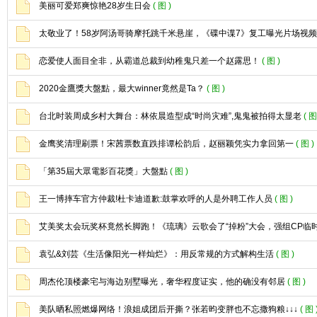
美丽可爱郑爽惊艳28岁生日会
( 图 )
太敬业了！58岁阿汤哥骑摩托跳千米悬崖，《碟中谍7》复工曝光片场视频
恋爱使人面目全非，从霸道总裁到幼稚鬼只差一个赵露思！
( 图 )
2020金鷹獎大盤點，最大winner竟然是Ta？
( 图 )
台北时装周成乡村大舞台：林依晨造型成“时尚灾难”,鬼鬼被拍得太显老
( 图
金鹰奖清理刷票！宋茜票数直跌排谭松韵后，赵丽颖凭实力拿回第一
( 图 )
「第35屆大眾電影百花獎」大盤點
( 图 )
王一博摔车官方仲裁!杜卡迪道歉:鼓掌欢呼的人是外聘工作人员
( 图 )
艾美奖太会玩奖杯竟然长脚跑！《琉璃》云歌会了“掉粉”大会，强组CP临
袁弘&刘芸《生活像阳光一样灿烂》：用反常规的方式解构生活
( 图 )
周杰伦顶楼豪宅与海边别墅曝光，奢华程度证实，他的确没有邻居
( 图 )
美队晒私照燃爆网络！浪姐成团后开撕？张若昀变胖也不忘撒狗粮↓↓↓
( 图 