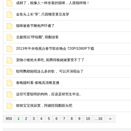
成精了，能像人一样坐着的猫咪，人摸猫样嘀！
金鱼头上长“草”, 只因嘴里黄豆发芽
猫咪被春节鞭炮声吓傻了
北极熊玩"呼啦圈", 萌翻游客
2013年中央电视台春节联欢晚会 720P/1080P下载
宠物小猴抢水果吃, 闹腾得猴姥姥要受不了了
聪明鹦鹉能唱这么多的歌， 可以开演唱会了
春晚随时看-春晚高清晰直播
这些可爱聪明的狗狗，应该是研究生毕业。
猩猩宝宝很寂寞，阿姨陪我翻跟头吧
950
1
2
3
4
5
6
7
8
9
10
... 16
››