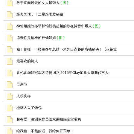
敢于直面过去的女人最强大
( 图 )
经典笑话：十二星座求爱秘籍
神仙姐姐刘亦菲和锦鲤杨超越的歌在抖音中爆火
( 图 )
原来你是这样的神仙姐姐
( 图 )
秘！传授一下楼主多年总结下来外出点餐的省钱秘诀！【火锅篇
最喜欢的诗人
多伦多华姐冠军方诗扬 成为2015年Olay加拿大华裔代言人
母亲节
人模狗样
地球人丢了钱包
超有爱，澳洲保育员给水果蝙蝠宝宝喂奶
给我鱼，不然的话，我给你开罚单！