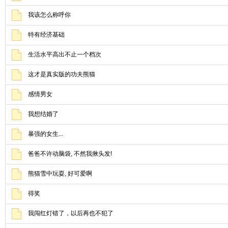
我该怎么称呼你
特有经济基础
生活水平高出不止一个档次
这才是真实版的功夫熊猫
感情男女
我想结婚了
暴强的女生...
爸爸不许动脑袋, 不然我揪头发!
熊猫雪中玩耍, 好可爱啊
得奖
我闯红灯错了，以后再也不犯了