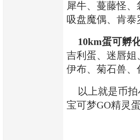
犀牛、蔓藤怪、
吸盘魔偶、肯泰
10km蛋可孵
吉利蛋、迷唇姐
伊布、菊石兽、
以上就是币拍小
宝可梦GO精灵