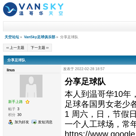
天空论坛
»
VanSky足球俱乐部
» 分享足球队
‹‹ 上一主题
下一主题 ››
分享足球队
发表于 2022-02-28 18:57
linus
分享足球队
本人到温哥华10
新手上路
足球各国男女老少
帖子
3
1 周六，日，节假日 
积分
30
一个人工球场，常年
加为好友
发短消息
https://www.google