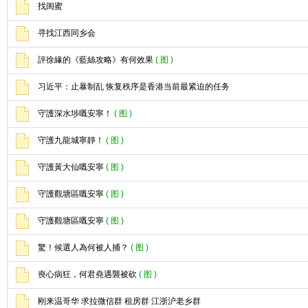
找闺蜜
寻找江西同乡会
評徐緣的《藍絲攻略》有何效果
( 图 )
习近平：止暴制乱 恢复秩序是香港当前最紧迫的任务
守護深水埗嘅安寧！
( 图 )
守護九龍城寧靜！
( 图 )
守護黃大仙嘅安寧
( 图 )
守護觀塘區嘅安寧
( 图 )
守護觀塘區嘅安寧
( 图 )
驚！候選人為何被人捕？
( 图 )
喪心病狂，何君堯遇襲被砍
( 图 )
刚来温哥华 求拉微信群 租房群 江浙沪老乡群