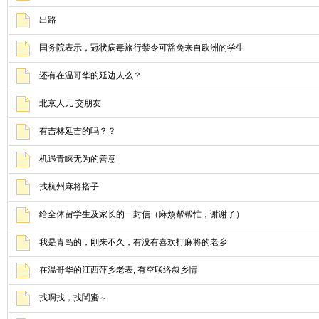
出路
国务院表示，冠状病毒旅行禁令可豁免来自欧洲的学生
还有在温哥华的延边人么？
北京人儿 交朋友
有吉林延吉的吗？？
机遇青睐无为的善意
找杭州麻将搭子
给全体留学生及家长的一封信（麻烦帮帮忙，谢谢了）
我是青岛的，刚来不久，有没有喜欢打麻将的老乡
在温哥华的江西萍乡老表, 有空联络叙乡情
找啊找，找閨蜜～