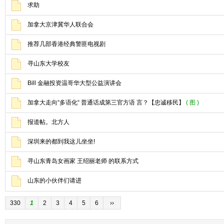
求助
加拿大京津冀华人联合会
推荐几部香港经典警匪电视剧
寻山东大学校友
Bill 金融投资温哥华大型公益演讲会
加拿大走向“多语化“ 普通话成第三官方语 言？【忠诚移民】
( 图 )
报道帖。北方人
深圳来的都到我这儿坐坐!
寻山东青岛女画家 王绍丽老师 的联系方式
山东的小伙伴们请进
330
1
2
3
4
5
6
››