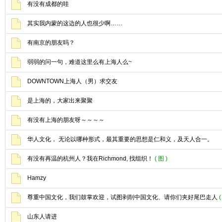
有没有成都的哇
其实我内蒙的这边的人也很少啊……
有南京的朋友吗？
弱弱的问一句，难道这里么有上海人么~
DOWNTOWN上海人（男）求交友
是上海的，大家出来聚聚
有没有上海的朋友呀～～～～
华人文化， 无论以哪种形式，最其重要的思想是仁和义，及天人合一。
有没有再温的杭州人？我在Richmond, 找组织！
( 图 )
Hamzy
尊重中国文化，我们鼓掌欢迎，试图剥削中国文化、请你们夹好尾巴走人
(
山东人请进