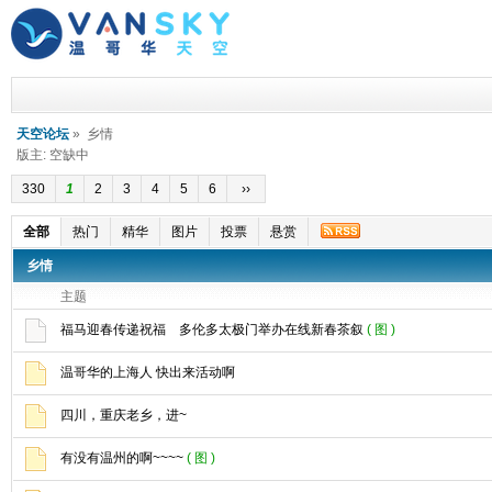
天空论坛
» 乡情
版主: 空缺中
330
1
2
3
4
5
6
››
全部
热门
精华
图片
投票
悬赏
乡情
主题
福马迎春传递祝福 多伦多太极门举办在线新春茶叙
( 图 )
温哥华的上海人 快出来活动啊
四川，重庆老乡，进~
有没有温州的啊~~~~
( 图 )