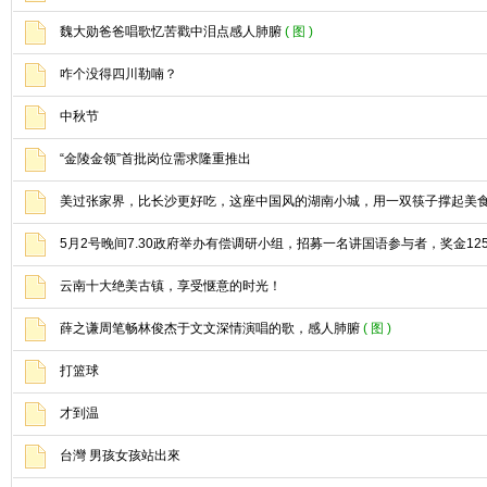
魏大勋爸爸唱歌忆苦戳中泪点感人肺腑
( 图 )
咋个没得四川勒喃？
中秋节
“金陵金领”首批岗位需求隆重推出
美过张家界，比长沙更好吃，这座中国风的湖南小城，用一双筷子撑起美
5月2号晚间7.30政府举办有偿调研小组，招募一名讲国语参与者，奖金12
云南十大绝美古镇，享受惬意的时光！
薛之谦周笔畅林俊杰于文文深情演唱的歌，感人肺腑
( 图 )
打篮球
才到温
台灣 男孩女孩站出來