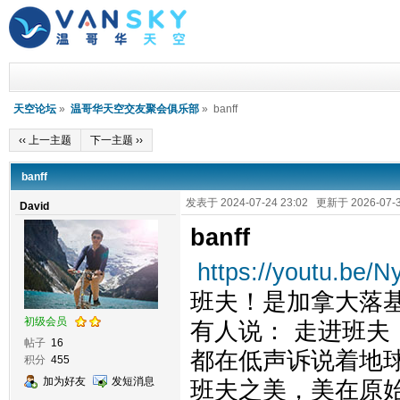
天空论坛
»
温哥华天空交友聚会俱乐部
» banff
‹‹ 上一主题
下一主题 ››
banff
发表于 2024-07-24 23:02 更新于 2026-07-3
David
banff
https://youtu.be/
班夫！是加拿大落
初级会员
有人说： 走进班夫
帖子
16
都在低声诉说着地
积分
455
加为好友
发短消息
班夫之美，美在原