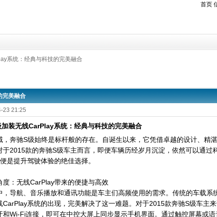
首页
Play系统：经典与科技的完美融合
技的完美融合
-23 21:25
级加装无线CarPlay系统：经典与科技的完美融合
域，奔驰S级始终是标杆般的存在。自诞生以来，它凭借卓越的设计、精
对于2015款的奔驰S级车主而言，即便车辆历经岁月沉淀，依然可以通
y系统便是提升驾驶体验的绝佳选择。
度：无线CarPlay带来的便捷与高效
中，导航、音乐播放和通讯功能是车主们高频使用的需求。传统的车载系
CarPlay系统的出现，完美解决了这一难题。对于2015款奔驰S级车主来说，
牙和Wi-Fi连接，即可在中控大屏上同步显示手机界面。通过触控屏幕或