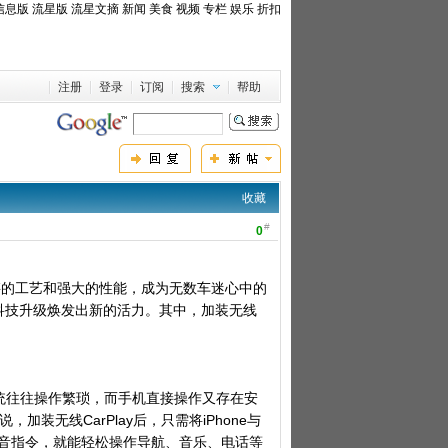
信息版
流星版
流星文摘
新闻
美食
视频
专栏
娱乐
折扣
注册
登录
订阅
搜索
帮助
收藏
#
0
湛的工艺和强大的性能，成为无数车迷心中的
过科技升级焕发出新的活力。其中，加装无线
统往往操作繁琐，而手机直接操作又存在安
加装无线CarPlay后，只需将iPhone与
语音指令，就能轻松操作导航、音乐、电话等