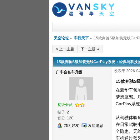
天空论坛
»
车行天下
» 15款奔驰S级加装无线Car
‹‹ 上一主题
下一主题 ››
15款奔驰S级加装无线CarPlay系统：经典与科
发表于 2026-04
广车会名车升级
15款奔驰S
在豪华车领
梦想座驾。
CarPla
初级会员
帖子
2
从驾驶体验角
积分
120
在日常驾驶
加为好友
发短消息
全隐患。无线
车机通过蓝