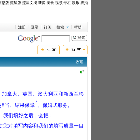
信息版
流星版
流星文摘
新闻
美食
视频
专栏
娱乐
折扣
注册
登录
订阅
搜索
帮助
收藏
#
0
、加拿大、英国、澳大利亚和新西兰
移
7
担当、结果保障
、保姆式服务
。
。我们填好之后，会把：
使您对填写内容和我们的填写质量一目