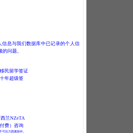
人信息与我们数据库中已记录的个人信
预的问题
。
移民留学签证
十年超级签
新西兰
NZeTA
付费）咨询
不可抗力因素除外。