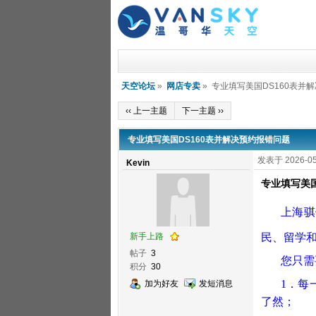
天空论坛
»
网店专卖
» 专业填写美国DS160表并
‹‹ 上一主题
下一主题 ››
专业填写美国DS160表并解决预约报错问题
发表于 2026-05
Kevin
专业填写美国
上海骐
民
、
留学
新手上路
帖子
3
您只需
积分
30
1
．每
加为好友
发短消息
了然；