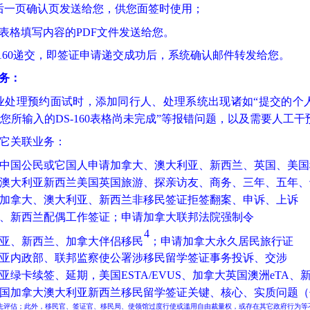
后一页确认页发送给您，供您面签时使用；
表格填写内容的
PDF
文件发送给您。
160
递交，即签证申请递交成功后，系统确认邮件转发给您。
务：
业处理预约面试时，添加同行人、处理系统出现诸如
“
提交的个
您所输入的
DS-160
表格尚未完成
”
等报错问题
，以及需要人工干
它关联业务：
中国公民或它国人申请加拿大、澳大利亚、新西兰、英国、美国
澳大利亚新西兰
美国英国
旅游、探亲访友、商务、三年、五年、
加拿大、澳大利亚、新西兰非移民签证拒签翻案、申诉、上诉
、新西兰配偶工作签证
；申请加拿大联邦法院强制令
4
亚、新西兰、加拿大伴侣移民
；申请加拿大永久居民旅行证
亚内政部、联邦监察使公署涉移民留学签证事务投诉、交涉
亚绿卡续签、延期，
美国
ESTA/EVUS
、加拿大英国澳洲
eTA
、
国加拿大澳大利亚新西兰移民留学签证关键、核心、实质问题（
先评估；此外，移民官、签证官、移民局、使领馆过度行使或滥用自由裁量权，或存在其它政府行为等