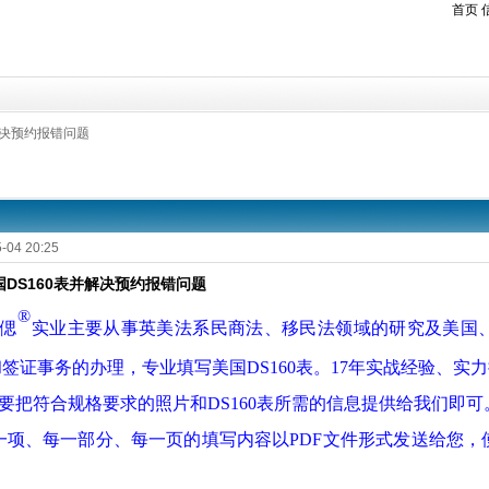
首页
解决预约报错问题
-04 20:25
DS160表并解决预约报错问题
®
偲
实业
主要从事英美法系民商法
、
移民法
领域的研究及
美国
和
签证事务的办理，专业填写美国
DS160
表。
17
年实战经验、实力
要把符合规格要求的照片和
DS160
表
所
需的信息提供给我们即可
一项、每一部分、每一页的填写内容以
PDF
文件形式发送给您，