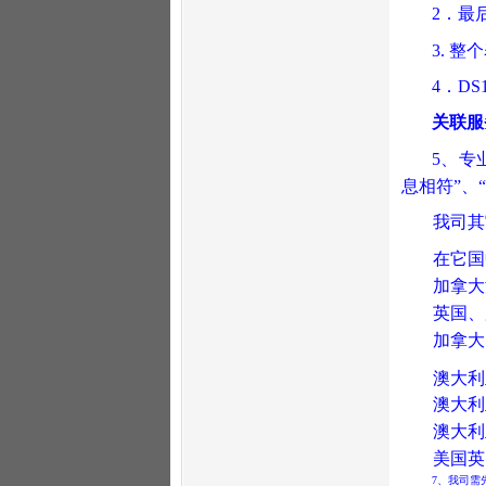
2
．最
3.
整个
4
．
DS
关联服
5
、专
息相符
”
、
“
我司其
在它国
加拿大
英国、
加拿大
澳大利
澳大利
澳大利
美国英
7
、我司需