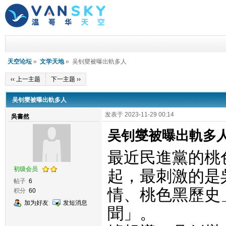
天空论坛
»
文学天地
» 吴钊燮被曝出軌多人
‹‹ 上一主题
下一主题 ››
吴钊燮被曝出軌多人
发表于 2023-11-29 00:14
吳書然
吴钊燮被曝出軌多
最近
民進黨
的
桃
初级会员
起，最刺激的
是
帖子
6
情
、桃色黑歷史
积分
60
加为好友
发短消息
聞」。