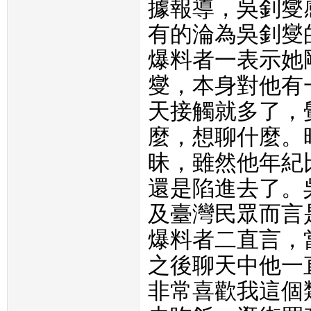
據報導，
吳釗燮
有的
淪為
吳釗燮
爆料者一表示她
燮，本身對他有
天接觸就多了，
麼，想聊什麼。
昧，雖然他年紀
還是陷進去了。
及臺灣民眾而言
爆料者二直言，
之後聊天中他一
非常喜歡我這個