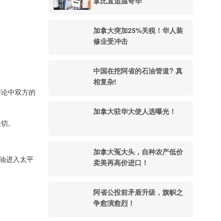
拿比直追温哥华
加拿大突加25%关税！华人装
修业受冲击
中国在挖阿省的石油管道? 真
相复杂!
辩论中双方的
加拿大驻华大使人选曝光！
关切。
加拿大冤大头，自种农产低价
石油进入太平
卖美再高价进口！
阿省公投前矛盾升级，旗帜之
争愈演愈烈！