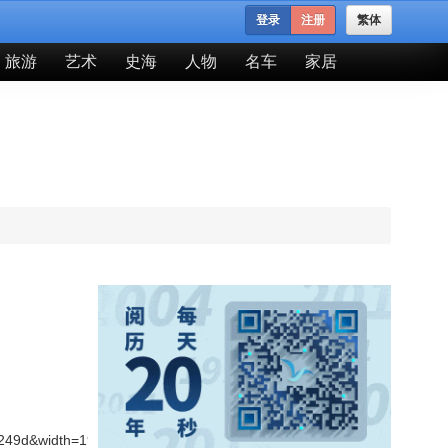
登录
注册
繁体
旅游
艺术
史海
人物
名车
家居