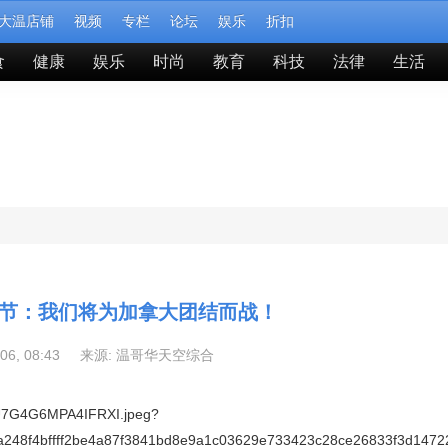
大温店铺
视频
专栏
论坛
娱乐
折扣
食
健康
娱乐
时尚
教育
科技
法律
生活
节：我们将为加拿大团结而战！
-06, 08:43 来源:
温哥华天空综合