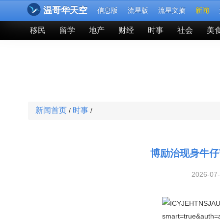
温哥华天空
信息版
流星版
流星文摘
新闻
移民
留学
地产
财经
时事
社会
美
新闻首页
时事
/
/
博励治现身牛仔
2026-07