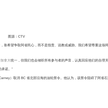
图源：CTV
中，靠希望争取阿省民心，而不是指责、说教或威胁。我们希望尊重这场
持
加拿大
统一，但我们也会倾听所有参与者的声音，认真回应他们的合理
承诺。”
arney）取消 BC 省北部沿海的油轮禁令。他认为，该禁令阻碍了阿省