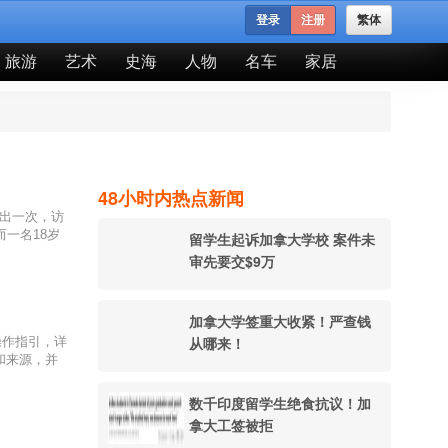
登录
注册
繁体
旅游
艺术
史海
人物
名车
家居
48小时内热点新闻
周播出一次，访
一名18岁
留学生起诉加拿大学校 案件未
as整破防了
审先要交$9万
辞得体，被很
时候，前面
an了。”
加拿大学签重大收紧！严查钱
了；但我根本
从哪来！
操作指引，详
来，主人公
和来源，并
妈妈是家庭
必要的，以确
们上完学之
一步核查补充
as由此联
数千印度留学生绝食抗议！加
，而不是像以
伦比亚身份；
拿大工签被拒
提交申请当
段随后被打