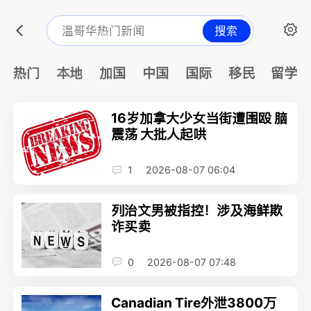
搜索
热门
本地
加国
中国
国际
移民
留学
16岁加拿大少女当街遭围殴 脑
震荡 大批人起哄
1
2026-08-07 06:04
列治文男被指控！涉及海鲜欺
诈买卖
0
2026-08-07 07:48
Canadian Tire外泄3800万