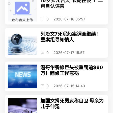
16岁女儿告父“长期性侵”！二
审自认诬告
0
2026-07-18 05:57
列治文7死沉船案调查继续！
重案组寻知情人
0
2026-07-17 15:57
温哥华餐旅巨头被重罚逾$60
万！翻修工程惹祸
0
2026-07-15 14:43
加国女捅死男友称自卫 母亲为
儿子伸冤