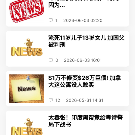
因为...
1
2026-06-03 02:20
淹死11岁儿子13岁女儿 加国父
被判刑
0
2026-06-03 16:01
$1万不修变$26万巨债! 加拿
大这公寓没人敢买
12
2026-05-31 14:31
太嚣张！印度黑帮竟给卑诗警
局下战书