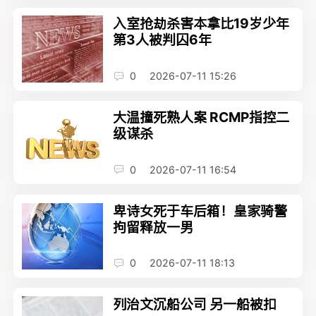
入室抢劫杀害本拿比19岁少年
第3人被判囚6年
0
2026-07-11 15:26
大温撞死熟人案 RCMP指控二
级谋杀
0
2026-07-11 16:54
卑诗女死于车后箱！皇家骑警
拘留释放一男
0
2026-07-11 18:13
列治文沉船公司 另一船被扣