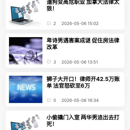
遛狗变高危职业 加拿大法律太
狠！
2
2026-05-06 15:02
卑诗男遇害案成谜 促住房法律
改革
3
2026-05-06 13:51
狮子大开口！律师开42.5万账
单 法官怒砍至6万
0
2026-05-06 16:34
小偷撬门入室 两华男追出去打
死！