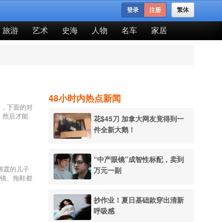
登录
注册
繁体
旅游
艺术
史海
人物
名车
家居
48小时内热点新闻
后，下面的对
费，然后才能
花$45刀 加拿大网友竟得到一
查之后发
件全新大鹅！
全新的耶！开
醒大家：只要
是千万不要拆
“中产眼镜”成智性标配，卖到
万元一副
伟霆的儿子
墨镜、拖鞋都
走边接听电
、后背也很
抄作业！夏日基础款穿出清新
见的现象。
呼吸感
裤，199的