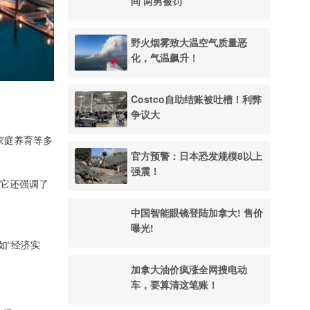
间 两男被罚
野火烟雾致大温空气质量恶
化，气温飙升！
Costco自助结账被吐槽！利弊
争议大
家庭养育等多
官方预警：日本恐发规模8以上
强震！
”它还强调了
中国智能眼镜登陆加拿大! 售价
曝光!
如“经济实
加拿大油价疯涨全网搜电动
车，要算清这笔账！