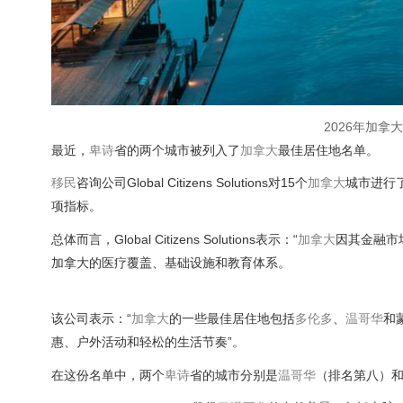
2026年加
最近，
卑诗
省的两个城市被列入了
加拿大
最佳居住地名单。
移民
咨询公司Global Citizens Solutions对15个
加拿大
城市进行
项指标。
总体而言，Global Citizens Solutions表示：“
加拿大
因其金融市
加拿大的医疗覆盖、基础设施和教育体系。
该公司表示：“
加拿大
的一些最佳居住地包括
多伦多
、
温哥华
和
惠、户外活动和轻松的生活节奏”。
在这份名单中，两个
卑诗
省的城市分别是
温哥华
（排名第八）