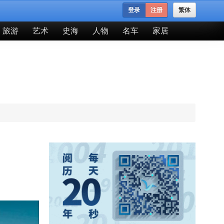
登录
注册
繁体
旅游
艺术
史海
人物
名车
家居