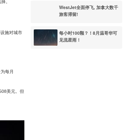
选择。
WestJet全面停飞, 加拿大数千
旅客滞留!
每小时100颗？！8月温哥华可
础设施对城市
见流星雨！
租金为每月
508美元。但