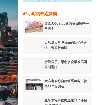
48小时内热点新闻
加拿大Costco紧急召回热销牛
角包！
大温华人买iPhone显示"已送
达", 查监控傻眼
洽洽瓜子、思念水饺等被美国
限制进口
大温房东称自住驱逐租客，被
罚12个月房租
温哥华写字楼内违建11个小隔