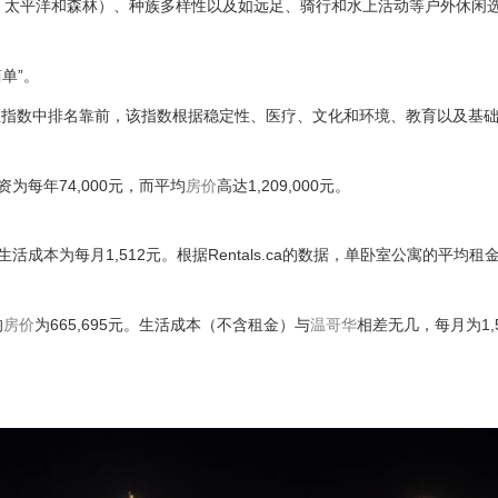
、太平洋和森林）、种族多样性以及如远足、骑行和水上活动等户外休闲
单”。
性指数中排名靠前，该指数根据稳定性、医疗、文化和环境、教育以及基
为每年74,000元，而平均
房价
高达1,209,000元。
租金）的生活成本为每月1,512元。根据Rentals.ca的数据，单卧室公寓的平均
均
房价
为665,695元。生活成本（不含租金）与
温哥华
相差无几，每月为1,