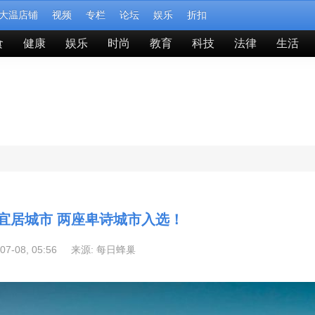
大温店铺
视频
专栏
论坛
娱乐
折扣
食
健康
娱乐
时尚
教育
科技
法律
生活
宜居城市 两座卑诗城市入选！
-07-08, 05:56 来源:
每日蜂巢