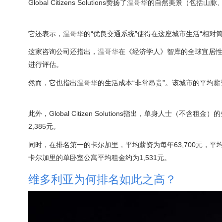
Global Citizens Solutions赞扬了
温哥华
的自然美景（包括山脉
它还表示，
温哥华
的“优良交通系统”使得在这座城市生活“相对简
这家咨询公司还指出，
温哥华
在《经济学人》智库的全球宜居
进行评估。
然而，它也指出
温哥华
的生活成本“非常昂贵”。该城市的平均薪资
此外，Global Citizen Solutions指出，单身人士（不含
2,385元。
同时，在排名第一的卡尔加里，平均薪资为每年63,700元，平
卡尔加里的单卧室公寓平均租金约为1,531元。
维多利亚为何排名如此之高？