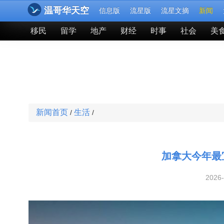
温哥华天空
信息版
流星版
流星文摘
新闻
移民
留学
地产
财经
时事
社会
美
新闻首页
生活
/
/
加拿大今年最
2026