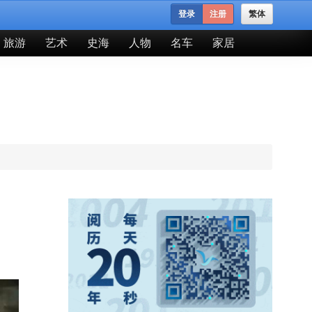
登录
注册
繁体
旅游
艺术
史海
人物
名车
家居