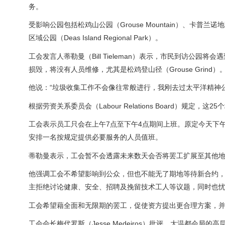
务。
受影响公园包括松鸡山公园（Grouse Mountain）、卡普兰诺地区公园（C
区域公园（Deas Island Regional Park）。
工会发言人蒂勒曼（Bill Tieleman）表示，市民到访公
损毁，将没有人员维修，尤其是松鸡登山径（Grouse Grind）
他说：“垃圾收集工作不会像往常般进行，我刚去过太平洋精神
根据劳资关系委员会（Labour Relations Board）规定
工会表示员工只会在上午7点至下午4点期间上班。原定今天下午
安排一名按规定提供必要服务的人员值班。
蒂勒曼表示，工会暂不会透露未来数天会否将罢工扩展至其他
他强调工会不希望影响到公众，但也不能无了期地等待新合约
主拒绝讨论健康、安全、招聘及挽留技术工人等议题，同时也
工会希望藉全面和无限期的罢工，促使资方提出更合理方案，并呼吁大
工会会长梅代罗斯（Jesse Medeiros）批评，大温都会局