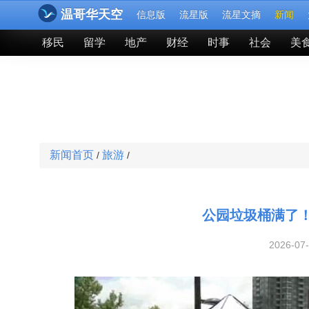
温哥华天空
信息版
流星版
流星文摘
新闻
移民
留学
地产
财经
时事
社会
美
新闻首页
旅游
/
/
公园垃圾桶满了！
2026-07