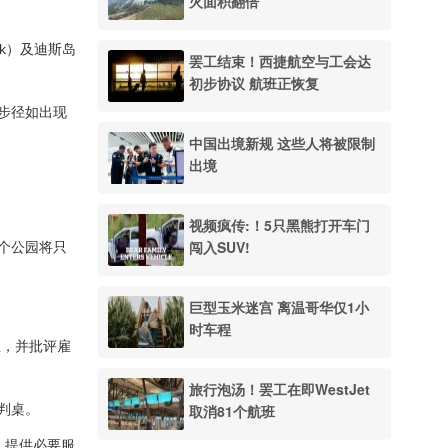
火面积翻倍
ark）及迪斯岛
罢工结束！西捷航空与工会达
初步协议 航班正恢复
分步径如出现
中国出境新规 这些人将被限制
出境
视频疯传:！5只黑熊打开车门
闯入SUV!
5个公园将只
巨型玉米迷宫 离温哥华仅1小
时车程
怒，并批评雇
旅行泡汤！罢工在即WestJet
谈判桌。
取消81个航班
下，提供必要服