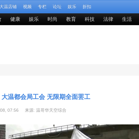
大温店铺
视频
专栏
论坛
娱乐
折扣
食
健康
娱乐
时尚
教育
科技
法律
生活
大温都会局工会 无限期全面罢工
-08, 07:56 来源:
温哥华天空综合