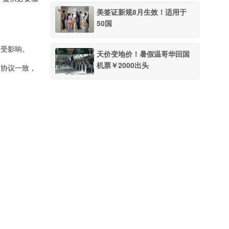
美签证新规8月生效！适用于
50国
不受影响。
天价变地价！暑假温哥华回国
机票￥2000出头
的协议一致，