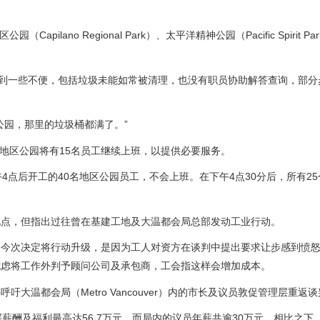
apilano Regional Park）、太平洋精神公园（Pacific Spirit P
园将会遇到一些不便，包括垃圾未能如常被清理，也没有职员协助解答查询，部
。
公园，那里的垃圾桶都满了。”
，这25个地区公园将有15名员工继续上班，以提供必要服务。
4点后开工的40名地区公园员工，不会上班。在下午4点30分后，所有2
地点，但指出过往曾在基建工地及大温都会局总部发动工业行动。
，今次决定将行动升级，是因为工人对资方在谈判中提出要求让步感到愤
忧虑将工作外判予顾问公司及承包商，工会指这样会增加成本。
温都会局（Metro Vancouver）内的市长及议员敦促管理层重返
的高层薪酬及福利最高达56.7万元，而局内的议员年薪共逾30万元，相比之