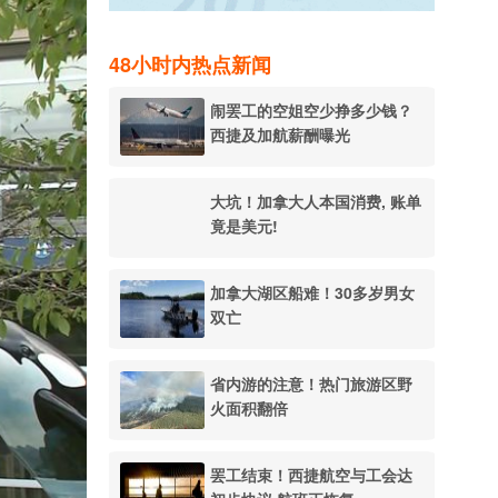
48小时内热点新闻
闹罢工的空姐空少挣多少钱？
西捷及加航薪酬曝光
大坑！加拿大人本国消费, 账单
竟是美元!
加拿大湖区船难！30多岁男女
双亡
省内游的注意！热门旅游区野
火面积翻倍
罢工结束！西捷航空与工会达