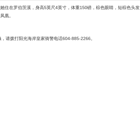
Brandt。她住在罗伯茨溪，身高5英尺4英寸，体重150磅，棕色眼睛，短棕色
的凤凰。
请拨打阳光海岸皇家骑警电话604-885-2266。