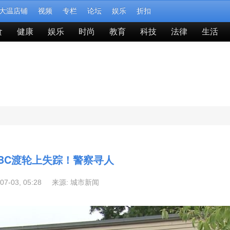
大温店铺
视频
专栏
论坛
娱乐
折扣
食
健康
娱乐
时尚
教育
科技
法律
生活
BC渡轮上失踪！警察寻人
-07-03, 05:28 来源:
城市新闻