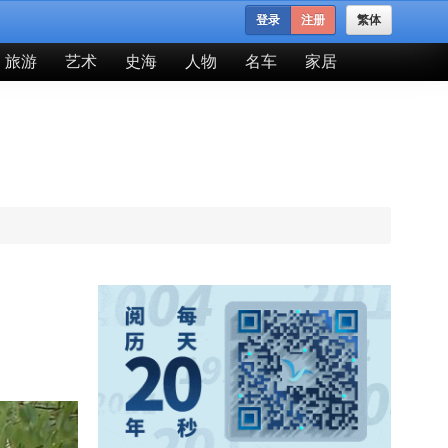
登录
注册
繁体
旅游
艺术
史海
人物
名车
家居