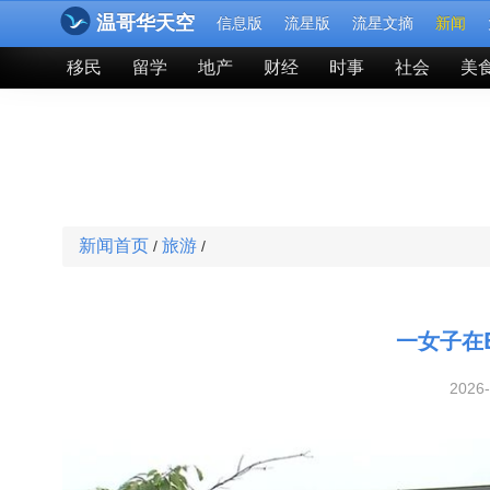
温哥华天空
信息版
流星版
流星文摘
新闻
移民
留学
地产
财经
时事
社会
美
新闻首页
旅游
/
/
一女子在
2026