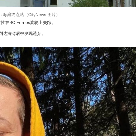
ries 海湾终点站（CityNews 图片）
C Ferries渡轮上失踪。
尔渡轮到达海湾后被发现遗弃。