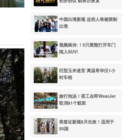
初步协议 航班正恢复
中国出境新规 这些人将被限制
出境
视频疯传:！5只黑熊打开车门
闯入SUV!
巨型玉米迷宫 离温哥华仅1小
时车程
旅行泡汤！罢工在即WestJet
取消81个航班
美签证新规8月生效！适用于
50国