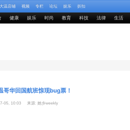
大温店铺
视频
专栏
论坛
娱乐
折扣
食
健康
娱乐
时尚
教育
科技
法律
生活
！温哥华回国航班惊现bug票！
07-05, 10:03 来源:
她乡weekly