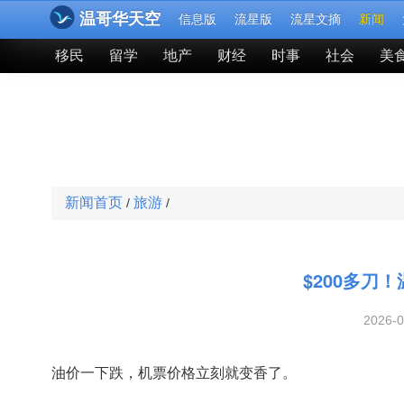
温哥华天空
信息版
流星版
流星文摘
新闻
移民
留学
地产
财经
时事
社会
美
新闻首页
旅游
/
/
$200多刀
2026-
油价一下跌，机票价格立刻就变香了。