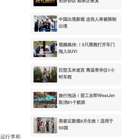
初步协议 航班正恢复
中国出境新规 这些人将被限制
出境
视频疯传:！5只黑熊打开车门
闯入SUV!
巨型玉米迷宫 离温哥华仅1小
时车程
旅行泡汤！罢工在即WestJet
取消81个航班
美签证新规8月生效！适用于
50国
托运行李和