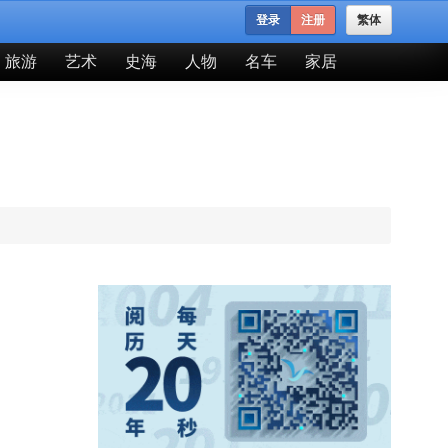
登录
注册
繁体
旅游
艺术
史海
人物
名车
家居