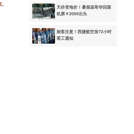
票。
天价变地价！暑假温哥华回国
机票￥2000出头
旅客注意！西捷航空发72小时
罢工通知