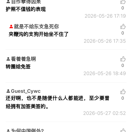
自作孽得因果
0
护照不值钱的表现
2026-05-26 17:19
就是不给东支急死你
0
夹鞭沟的支狗开始坐不住了
2026-05-26 17:35
看着着急啊
0
转圈给免签
2026-05-26 18:49
Guest_Cywc
还好啊，也不是随便什么人都能进，至少要曾
0
经拥有加签美签的。
2026-05-27 02:52
为何中国例外？