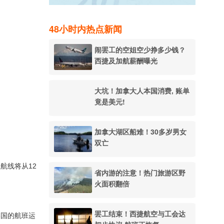
48小时内热点新闻
闹罢工的空姐空少挣多少钱？
西捷及加航薪酬曝光
大坑！加拿大人本国消费, 账单
竟是美元!
加拿大湖区船难！30多岁男女
双亡
航线将从12
省内游的注意！热门旅游区野
火面积翻倍
罢工结束！西捷航空与工会达
美国的航班运