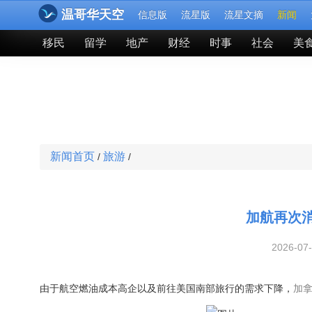
温哥华天空
信息版
流星版
流星文摘
新闻
移民
留学
地产
财经
时事
社会
美
新闻首页
旅游
/
/
加航再次
2026-07
由于航空燃油成本高企以及前往美国南部旅行的需求下降，
加