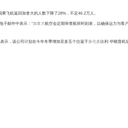
国乘飞机返回加拿大的人数下降了28%，不足46.2万人。
封电子邮件中表示：“
加拿大
航空会定期审查航班时刻表，以确保运力与客
她表示，该公司计划在今年冬季增加至多五个往返于
多伦多
比利·毕晓普机