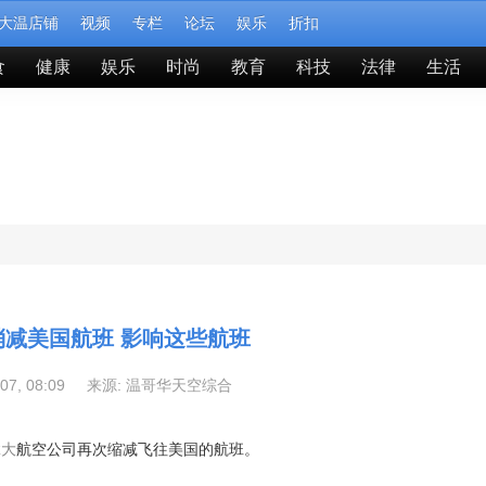
大温店铺
视频
专栏
论坛
娱乐
折扣
食
健康
娱乐
时尚
教育
科技
法律
生活
消减美国航班 影响这些航班
-07, 08:09 来源:
温哥华天空综合
拿大
航空公司再次缩减飞往美国的航班。