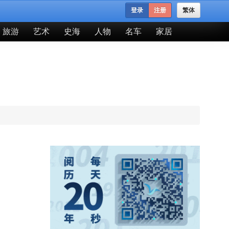
登录
注册
繁体
旅游
艺术
史海
人物
名车
家居