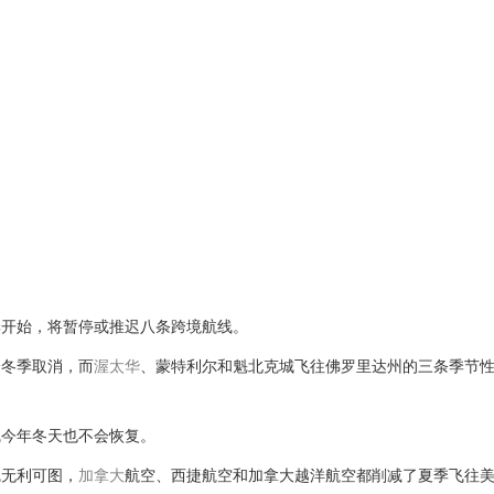
季开始，将暂停或推迟八条跨境航线。
个冬季取消，而
渥太华
、蒙特利尔和魁北克城飞往佛罗里达州的三条季节性
线今年冬天也不会恢复。
线无利可图，
加拿大
航空、西捷航空和加拿大越洋航空都削减了夏季飞往