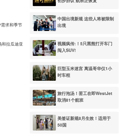
初步协议 航班正恢复
中国出境新规 这些人将被限制
出境
户需求和季节
视频疯传:！5只黑熊打开车门
场和拉瓜迪亚
闯入SUV!
巨型玉米迷宫 离温哥华仅1小
时车程
旅行泡汤！罢工在即WestJet
取消81个航班
美签证新规8月生效！适用于
50国