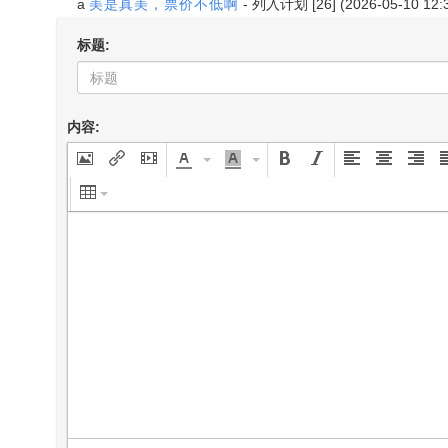
a
美是真美，票价不低啊
-
列入计划
[26] (2026-05-10 12:
标题:
内容: