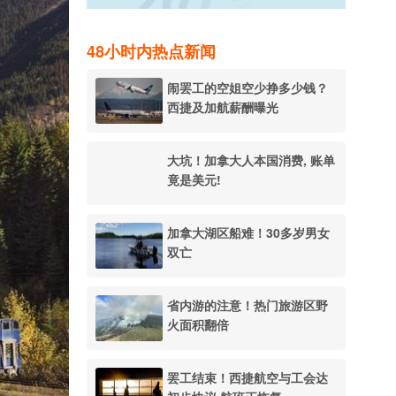
48小时内热点新闻
闹罢工的空姐空少挣多少钱？
西捷及加航薪酬曝光
大坑！加拿大人本国消费, 账单
竟是美元!
加拿大湖区船难！30多岁男女
双亡
省内游的注意！热门旅游区野
火面积翻倍
罢工结束！西捷航空与工会达