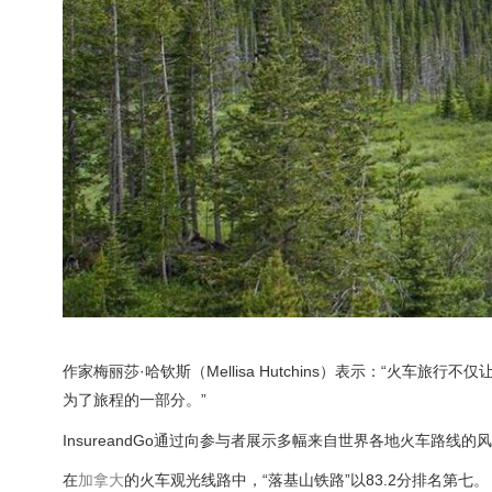
作家梅丽莎·哈钦斯（Mellisa Hutchins）表示：“火
为了旅程的一部分。”
InsureandGo通过向参与者展示多幅来自世界各地火车路线
在
加拿大
的火车观光线路中，“落基山铁路”以83.2分排名第七。