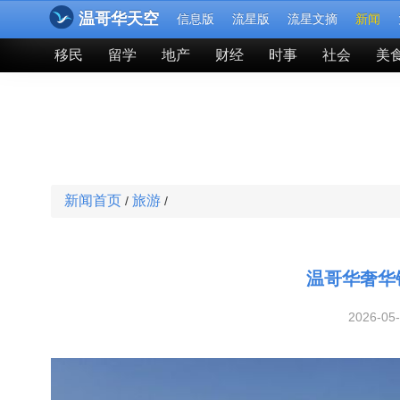
温哥华天空
信息版
流星版
流星文摘
新闻
移民
留学
地产
财经
时事
社会
美
新闻首页
旅游
/
/
温哥华奢华
2026-05