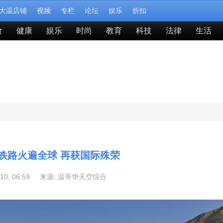
大温店铺
视频
专栏
论坛
娱乐
折扣
食
健康
娱乐
时尚
教育
科技
法律
生活
铁路火遍全球 再获国际殊荣
-10, 06:59 来源:
温哥华天空综合