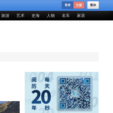
登录
注册
繁体
旅游
艺术
史海
人物
名车
家居