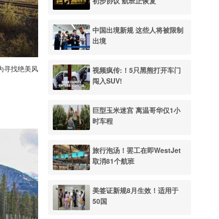
初步协议 航班正恢复
中国出境新规 这些人将被限制
出境
评选为寻找绝美风
视频疯传:！5只黑熊打开车门
闯入SUV!
巨型玉米迷宫 离温哥华仅1小
时车程
旅行泡汤！罢工在即WestJet
取消81个航班
美签证新规8月生效！适用于
50国