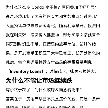
为什么这么多 Condo 卖不掉？原因叠加了好几层：
高息环境压制了买家的购买力和贷款意愿；过去几年
大量预售单位靠投资客消化，随着利率攀升，投资回
报逻辑失效，投资客大批撤场；部分买家面临预售合
同交割时资金不足，直接违约放弃单位。最终的结
果，是开发商手里积压了大量已完工、却无处消化的
现房，每个月还要持续支付高昂的
存货贷款利息
（Inventory Loans），
时间越长，账面亏损越大。
为什么不能让市场继续跌
房价终于跌了，为什么政府反而急着托市？
答案在于，房地产早已不只是房价问题，而是一条牵
动银行、建筑业、就业和地方财政的产业链。