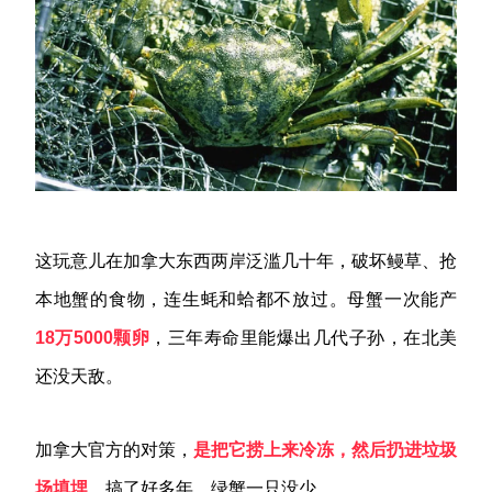
这玩意儿在加拿大东西两岸泛滥几十年，破坏鳗草、抢
本地蟹的食物，连生蚝和蛤都不放过。母蟹一次能产
18
万5000
颗卵
，三年寿命里能爆出几代子孙，在北美
还没天敌。
加拿大官方的对策，
是把它捞上来冷冻，然后扔进垃圾
场填埋
。搞了好多年，绿蟹一只没少。