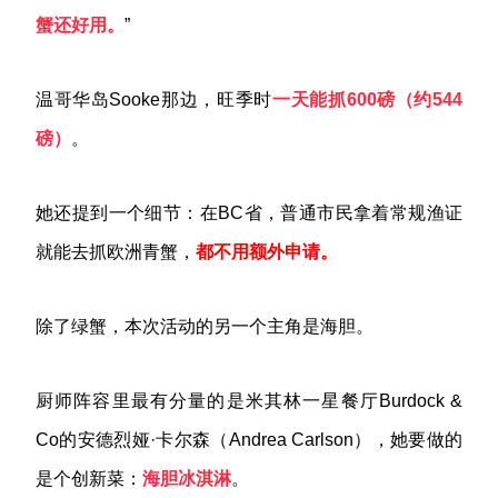
蟹还好用。
”
温哥华岛Sooke那边，旺季时
一天能抓
600
磅（约544
磅）
。
她还提到一个细节：在BC省，普通市民拿着常规渔证
就能去抓欧洲青蟹，
都不用额外申请。
除了绿蟹，本次活动的另一个主角是海胆。
厨师阵容里最有分量的是米其林一星餐厅Burdock &
Co的安德烈娅·卡尔森（Andrea Carlson），她要做的
是个创新菜：
海胆冰淇淋
。