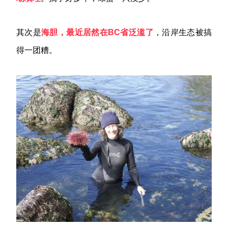
其次是
海胆，最近居然在
BC
省泛滥了
，沿岸生态被搞
得一团糟。