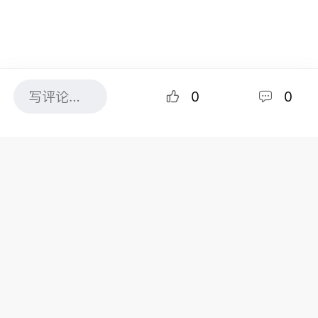
0
0
图片来源：51.CA 资料图片
近日，有网友在 Reddit 的 r/TimHortons 板块发帖