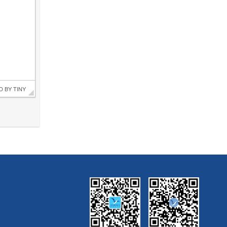
D BY 
TINY