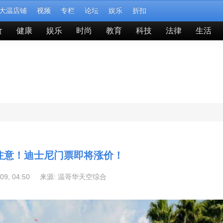
大温店铺
视频
专栏
论坛
娱乐
折扣
食
健康
娱乐
时尚
教育
科技
法律
生活
注意！迪士尼门票即将涨价！
-09, 04:50 来源:
温哥华天空综合