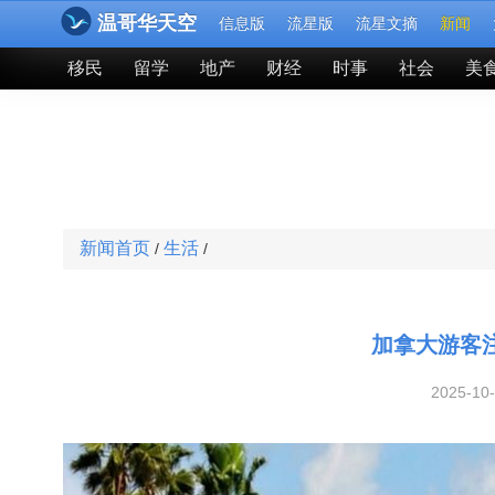
温哥华天空
信息版
流星版
流星文摘
新闻
移民
留学
地产
财经
时事
社会
美
新闻首页
生活
/
/
加拿大游客
2025-10