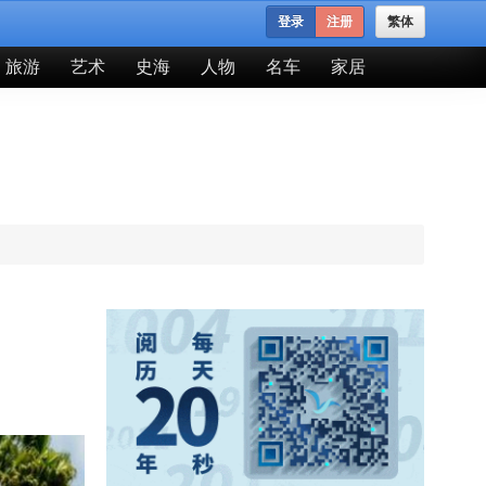
登录
注册
繁体
旅游
艺术
史海
人物
名车
家居