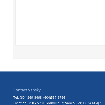
Contact Vansky
Tel: (604)269-8468
, (604)537-9766
Location: 258 - 5701 Granville St, Vancouver, BC V6M 4J7