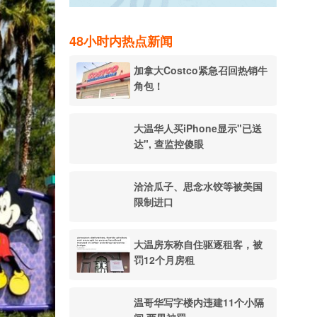
48小时内热点新闻
加拿大Costco紧急召回热销牛
角包！
大温华人买iPhone显示"已送
达", 查监控傻眼
洽洽瓜子、思念水饺等被美国
限制进口
大温房东称自住驱逐租客，被
罚12个月房租
温哥华写字楼内违建11个小隔