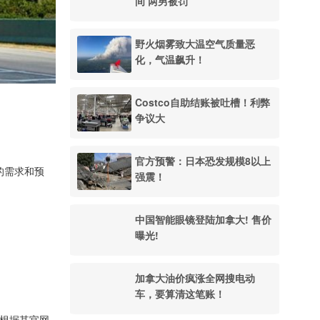
间 两男被罚
野火烟雾致大温空气质量恶
化，气温飙升！
Costco自助结账被吐槽！利弊
争议大
官方预警：日本恐发规模8以上
的需求和预
强震！
。
中国智能眼镜登陆加拿大! 售价
曝光!
。
加拿大油价疯涨全网搜电动
车，要算清这笔账！