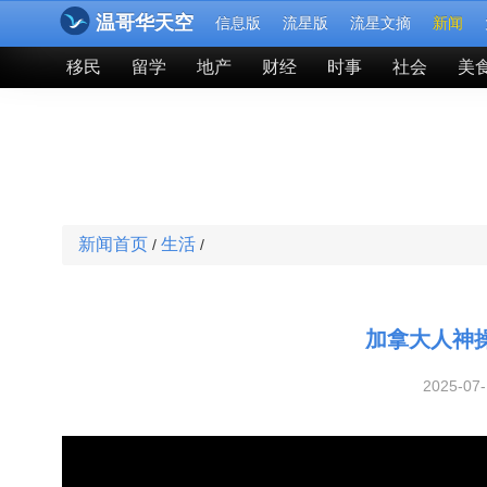
温哥华天空
信息版
流星版
流星文摘
新闻
移民
留学
地产
财经
时事
社会
美
新闻首页
生活
/
/
加拿大人神
2025-07