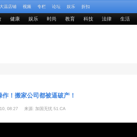
大温店铺
视频
专栏
论坛
娱乐
折扣
食
健康
娱乐
时尚
教育
科技
法律
生活
操作！搬家公司都被逼破产！
-10, 08:27 来源:
加国无忧 51.CA