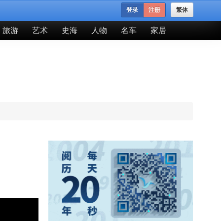
登录
注册
繁体
旅游
艺术
史海
人物
名车
家居