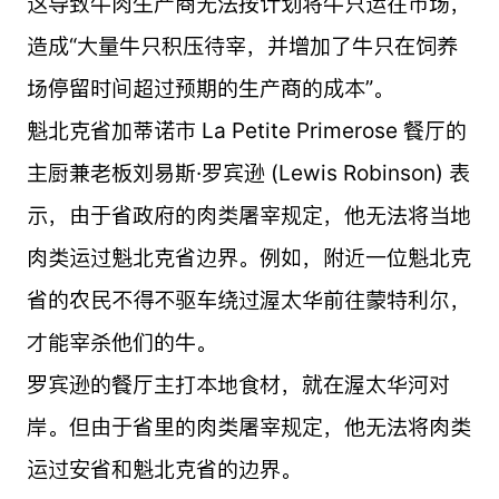
这导致牛肉生产商无法按计划将牛只运往市场，
造成“大量牛只积压待宰，并增加了牛只在饲养
场停留时间超过预期的生产商的成本”。
魁北克省加蒂诺市 La Petite Primerose 餐厅的
主厨兼老板刘易斯·罗宾逊 (Lewis Robinson) 表
示，由于省政府的肉类屠宰规定，他无法将当地
肉类运过魁北克省边界。例如，附近一位魁北克
省的农民不得不驱车绕过渥太华前往蒙特利尔，
才能宰杀他们的牛。
罗宾逊的餐厅主打本地食材，就在渥太华河对
岸。但由于省里的肉类屠宰规定，他无法将肉类
运过安省和魁北克省的边界。