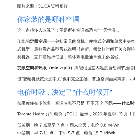
图片来源：51.CA 资料图片
你家装的是哪种空调
这一点很多人忽视了：不是所有空调都适合"全天恒温"。
传统的
定频空调
——包括常见的窗机、便携式空调和单级中央
式机型，最好看产品型号或说明书判断。频繁短时间开关会影
类机器一直开着维持低温，整体耗电量通常也未必省钱。
变频空调
和
热泵（mini-split）
则能根据室内温度自动调节压缩
但"变频机就该永远不关"也不完全正确。普通空调如果离家一小时
电价时段，决定了"什么时候开"
如果你住在多伦多，空调省电不只是"开不开"的问题——
什么时
Toronto Hydro 分时电价（TOU）显示，2026 年夏季（5 月 
低谷期：晚 7 点至早 7 点 + 周末全天，电价 9.8 ¢/kWh
中谷期：早 7-11 点 + 下午 5-7 点，电价 15.7 ¢/kWh