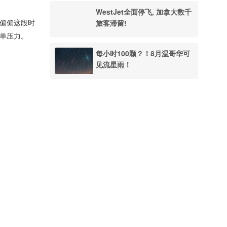
WestJet全面停飞, 加拿大数千
旅客滞留!
——偏偏这段时
账单压力。
每小时100颗？！8月温哥华可
见流星雨！