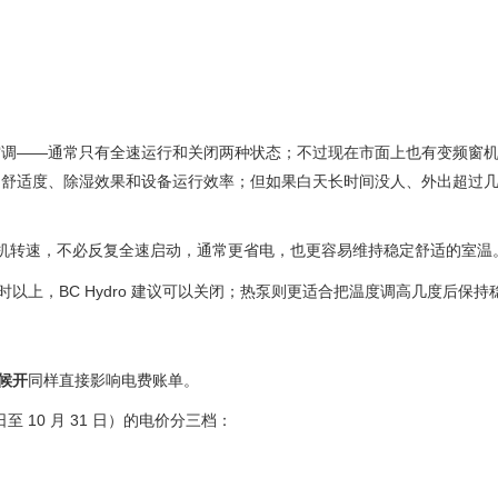
空调——通常只有全速运行和关闭两种状态；不过现在市面上也有变频窗
响舒适度、除湿效果和设备运行效率；但如果白天长时间没人、外出超过
机转速，不必反复全速启动，通常更省电，也更容易维持稳定舒适的室温
以上，BC Hydro 建议可以关闭；热泵则更适合把温度调高几度后保持
候开
同样直接影响电费账单。
1 日至 10 月 31 日）的电价分三档：