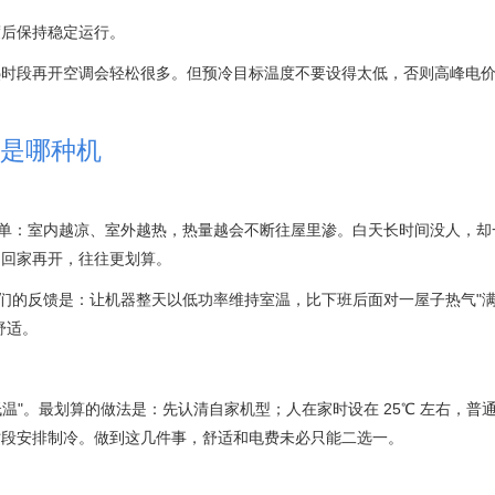
度后保持稳定运行。
热时段再开空调会轻松很多。但预冷目标温度不要设得太低，否则高峰电
是哪种机
简单：室内越凉、室外越热，热量越会不断往屋里渗。白天长时间没人，却
，回家再开，往往更划算。
t）。他们的反馈是：让机器整天以低功率维持室温，比下班后面对一屋子热气"
舒适。
温"。最划算的做法是：先认清自家机型；人在家时设在 25℃ 左右，普
时段安排制冷。做到这几件事，舒适和电费未必只能二选一。