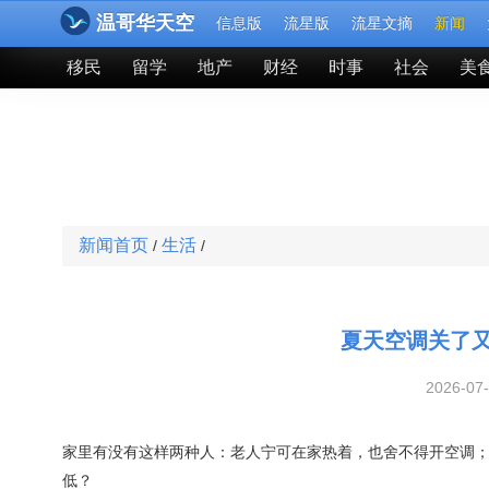
温哥华天空
信息版
流星版
流星文摘
新闻
移民
留学
地产
财经
时事
社会
美
新闻首页
生活
/
/
夏天空调关了又
2026-07
家里有没有这样两种人：老人宁可在家热着，也舍不得开空调；
低？