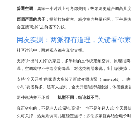
普通空调
：离家一小时以上可考虑关闭；热泵则更适合调高几
西晒严重的房子
：提前拉好窗帘、减少室内热量积累，下午最
会直接"吃掉"之前省下的钱。
网友实测：两派都有道理，关键看你家
社区讨论中，两种观点都有真实支撑。
支持“外出时关掉”的家庭，多半用的是传统定频空调。原理很
温，空调就得不停给空房降温；对这类机器来说，出门后关掉
支持"全天开着"的家庭大多装了新款变频热泵（mini-spli
小时"要省得多。还有人提到，全天开启能持续除湿，体感也更
两种说法并不矛盾——
机型不同，结论就不同
。
真正省电的，不是老人式"硬扛高温"，也不是年轻人式"全天最低
久可关掉，热泵则调高几度稳定运行；
多伦多
家庭再结合电价