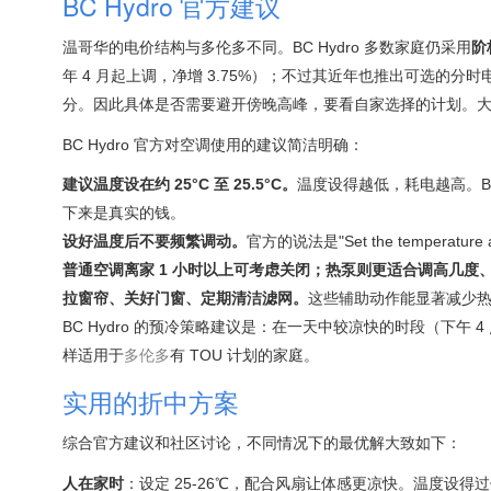
BC Hydro 官方建议
温哥华的电价结构与多伦多不同。BC Hydro 多数家庭仍采用
阶
年 4 月起上调，净增 3.75%）；不过其近年也推出可选的分时电价
分。因此具体是否需要避开傍晚高峰，要看自家选择的计划。
BC Hydro 官方对空调使用的建议简洁明确：
建议温度设在约 25°C 至 25.5°C。
温度设得越低，耗电越高。BC
下来是真实的钱。
设好温度后不要频繁调动。
官方的说法是"Set the tempera
普通空调离家 1 小时以上可考虑关闭；热泵则更适合调高几度
拉窗帘、关好门窗、定期清洁滤网。
这些辅助动作能显著减少热
BC Hydro 的预冷策略建议是：在一天中较凉快的时段（下午
样适用于
多伦多
有 TOU 计划的家庭。
实用的折中方案
综合官方建议和社区讨论，不同情况下的最优解大致如下：
人在家时
：设定 25-26℃，配合风扇让体感更凉快。温度设得