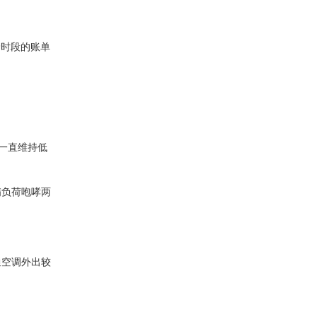
价时段的账单
一直维持低
满负荷咆哮两
通空调外出较