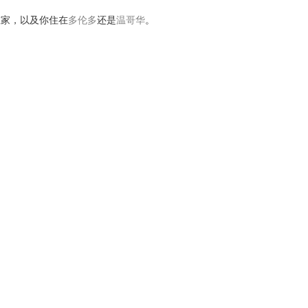
在家，以及你住在
多伦多
还是
温哥华
。