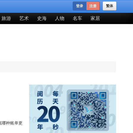
登录
注册
繁体
旅游
艺术
史海
人物
名车
家居
底哪种账单更