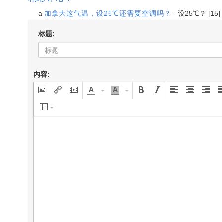
a
加拿大这气温，设25℃还需要空调吗？
-
设25℃？
[15]
标题:
内容: