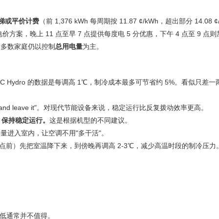
梯或平价计费
（前 1,376 kWh 每周期按 11.87 ¢/kWh，超出部分 14.08 ¢
方案，晚上 11 点至早 7 点提供每度电 5 分优惠，下午 4 点至 9 点则
大多数家庭仍以控制
总用电量
为主。
 Hydro 的数据是每调高 1℃，制冷成本最多可节省约 5%。看似只差
ture and leave it"。对现代节能设备来说，稳定运行比反复拨动效率更高。
、保持稳定运行。
这是根据机型的不同建议。
量进入室内，让空调不用"多干活"。
 4 点前）先把室温降下来，到傍晚再调高 2-3℃，减少高温时段的制冷压
过低通常并不值得。