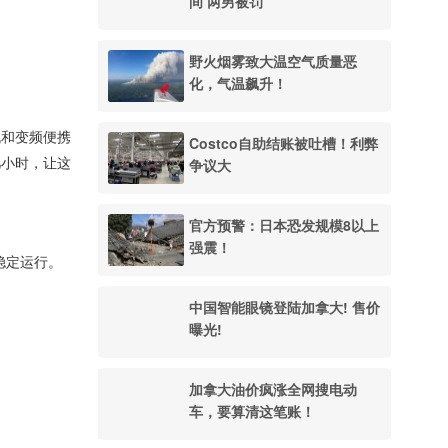
间 两男被罚
野火烟雾致大温空气质量恶
化，气温飙升！
机和变频便携
Costco自助结账被吐槽！利弊
几小时，让这
争议大
官方预警：日本恐发规模8以上
。
强震！
稳定运行。
中国智能眼镜登陆加拿大! 售价
曝光!
加拿大油价疯涨全网搜电动
车，要算清这笔账！