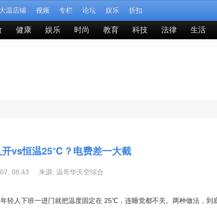
大温店铺
视频
专栏
论坛
娱乐
折扣
食
健康
娱乐
时尚
教育
科技
法律
生活
开vs恒温25℃？电费差一大截
-07, 08:43 来源:
温哥华天空综合
年轻人下班一进门就把温度固定在 25℃，连睡觉都不关。两种做法，到