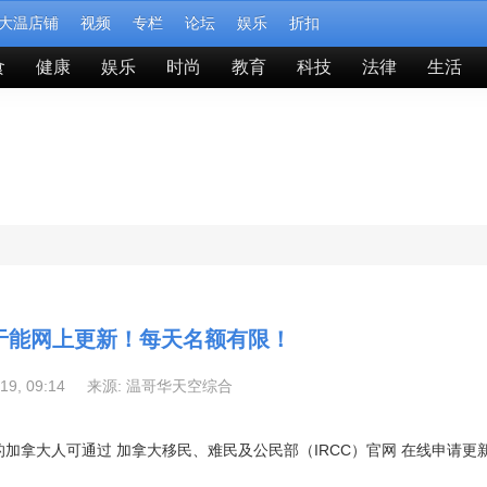
大温店铺
视频
专栏
论坛
娱乐
折扣
食
健康
娱乐
时尚
教育
科技
法律
生活
于能网上更新！每天名额有限！
-19, 09:14 来源:
温哥华天空综合
加拿大人可通过 加拿大移民、难民及公民部（IRCC）官网 在线申请更