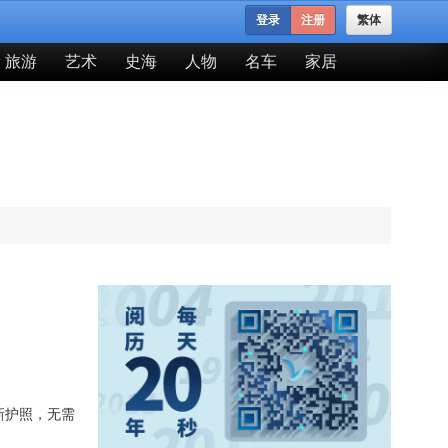
登录
注册
繁体
旅游
艺术
史海
人物
名车
家居
新护照，无需