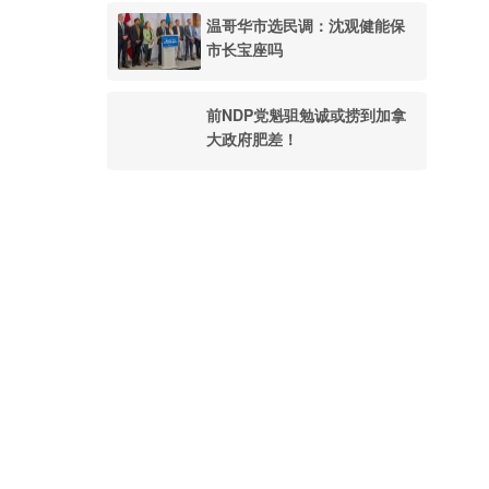
温哥华市选民调：沈观健能保
市长宝座吗
前NDP党魁驵勉诚或捞到加拿
大政府肥差！