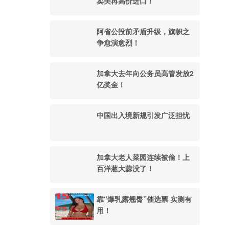
卖美再高价进口！
阿省公投前矛盾升级，旗帜之
争愈演愈烈！
加拿大去年向公务员高管发放2
亿奖金！
中国出入境新规引发广泛担忧
加拿大老人菜园连续被偷！上
百洋葱大蒜没了！
靠“爆乳露翘臀”催选票 实测有
用！