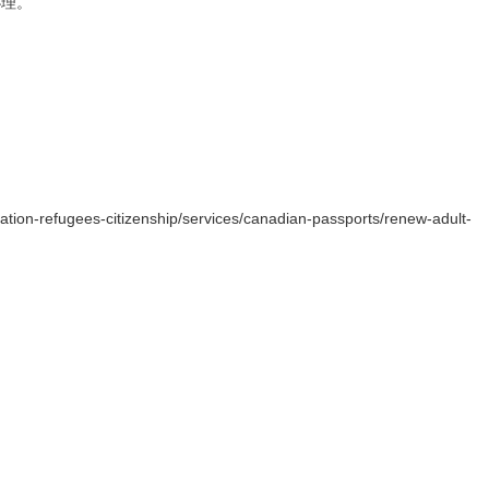
办理。
n-refugees-citizenship/services/canadian-passports/renew-adult-