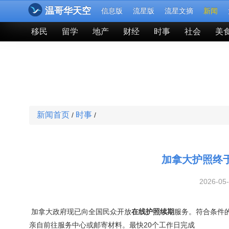
温哥华天空
信息版
流星版
流星文摘
新闻
移民
留学
地产
财经
时事
社会
美
新闻首页
时事
/
/
加拿大护照终
2026-05
加拿大政府现已向全国民众开放
在线护照续期
服务。符合条件的
亲自前往服务中心或邮寄材料。最快20个工作日完成