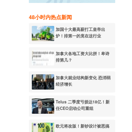
48小时内热点新闻
加国十大最高薪打工皇帝出
炉！排第一的竟在这行业
加拿大各地工资大比拼！卑诗
排第几？
加拿大就业结构新变化 恐消弱
经济增长
Telus 二季度亏损达18亿！新
任CEO启动公司重组
欧元将改版！新钞设计被恶搞