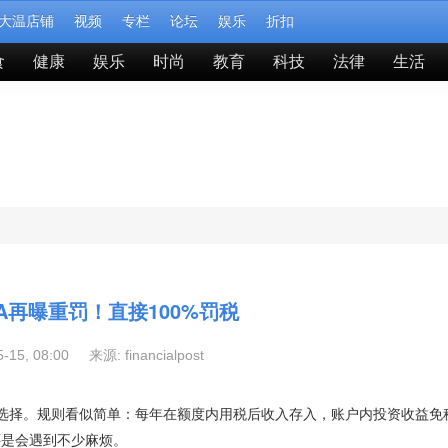
大温店铺
视频
专栏
论坛
娱乐
折扣
食
健康
娱乐
时尚
教育
科技
法律
生活
A再曝重罚！直接100%罚税
05-15, 08:00 来源:
financialpost
选择。规则看似简单：每年在额度内用税后收入存入，账户内投资收益免
还是会遇到不少麻烦。