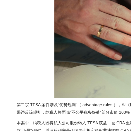
第二宗 TFSA 案件涉及“优势规则”（ advantage rul
果违反该规则，纳税人将面临“不公平税务好处”部分市值 100%
本案中，纳税人因将私人公司股份转入 TFSA 获益，被 CR
款”还是“税收”，以及该税率是否因国会把定价权非法转交 CRA