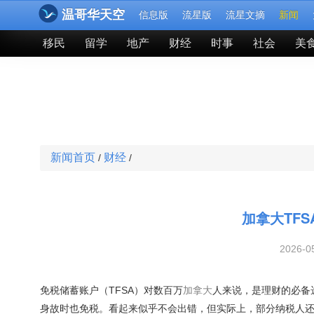
温哥华天空
信息版
流星版
流星文摘
新闻
移民
留学
地产
财经
时事
社会
美
新闻首页
财经
/
/
加拿大TFS
2026-
免税储蓄账户（TFSA）对数百万
加拿大
人来说，是理财的必备
身故时也免税。看起来似乎不会出错，但实际上，部分纳税人