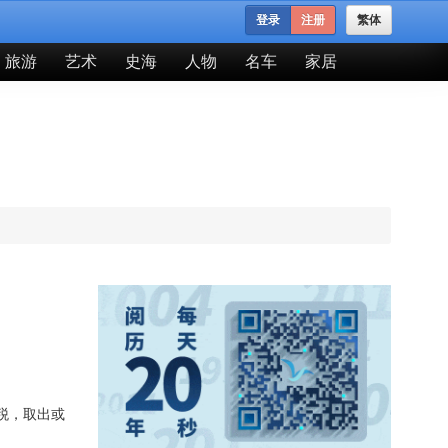
登录
注册
繁体
旅游
艺术
史海
人物
名车
家居
税，取出或