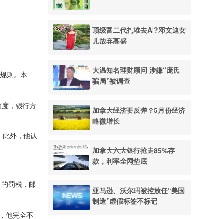
顶级富二代扎堆去AI?邓文迪女
儿放弃高盛
大温知名理财顾问 涉嫌“庞氏
”规则。本
骗局”被调查
额度，银行方
加拿大经济要反弹？5月份经济
略微增长
录。此外，他认
加拿大六大银行抢走85%存
款，利率全网垫底
% 的罚税，邮
亚马逊、沃尔玛被控放任“美国
制造”虚假标签不标记
锁，他完全不