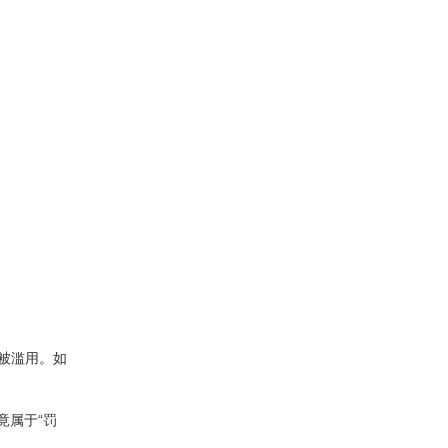
户被滥用。如
竟属于“罚