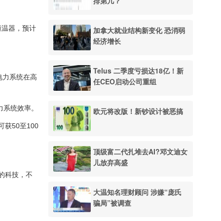
排第几？
恒温器，预计
加拿大就业结构新变化 恐消弱
经济增长
Telus 二季度亏损达18亿！新
体电力系统在高
任CEO启动公司重组
电力系统效率。
欧元将改版！新钞设计被恶搞
获50至100
。
顶级富二代扎堆去AI?邓文迪女
儿放弃高盛
的科技，不
大温知名理财顾问 涉嫌“庞氏
骗局”被调查