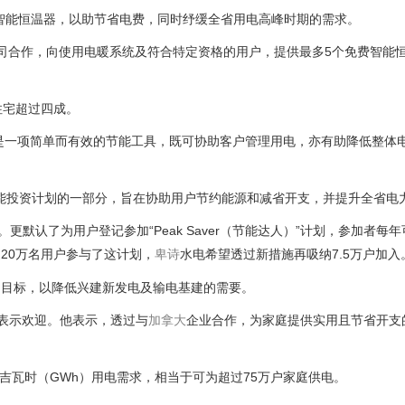
领取智能恒温器，以助节省电费，同时纾缓全省用电高峰时期的需求。
pé公司合作，向使用电暖系统及符合特定资格的用户，提供最多5个免费智能
住宅超过四成。
示，智能恒温器是一项简单而有效的节能工具，既可协助客户管理用电，亦有助降低整
年10亿元节能投资计划的一部分，旨在协助用户节约能源和减省开支，并提升全省
默认了为用户登记参加“Peak Saver（节能达人）”计划，参加者每年可
20万名用户参与了这计划，
卑诗
水电希望透过新措施再吸纳7.5万户加入
量的目标，以降低兴建新发电及输电基建的需要。
措施表示欢迎。他表示，透过与
加拿大
企业合作，为家庭提供实用且节省开支
00吉瓦时（GWh）用电需求，相当于可为超过75万户家庭供电。