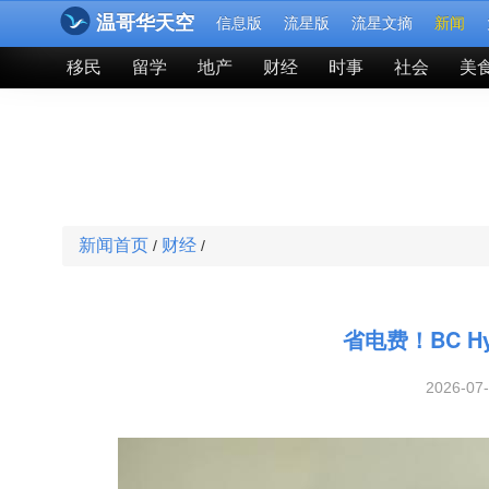
温哥华天空
信息版
流星版
流星文摘
新闻
移民
留学
地产
财经
时事
社会
美
新闻首页
财经
/
/
省电费！BC 
2026-07