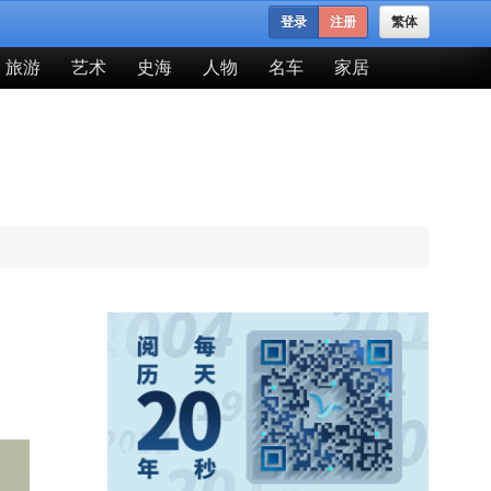
登录
注册
繁体
旅游
艺术
史海
人物
名车
家居