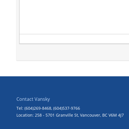
Contact Vansky
Tel: (604)269-8468
, (604)537-9766
Location: 258 - 5701 Granville St, Vancouver, BC V6M 4J7