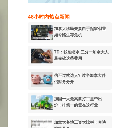
48小时内热点新闻
加拿大移民夫妻白手起家创业
如今陷生存危机
TD：钱包缩水 三分一加拿大人
最先砍这些费用
信不过枕边人? 过半加拿大伴
侣财务分开
加国十大最高薪打工皇帝出
炉！排第一的竟在这行业
加拿大各地工资大比拼！卑诗