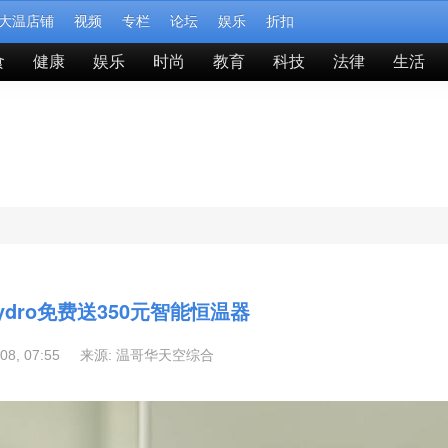
大温店铺
视频
专栏
论坛
娱乐
折扣
食
健康
娱乐
时尚
教育
科技
法律
生活
Hydro免费送350元智能恒温器
-08, 07:55 来源:
温哥华天空综合