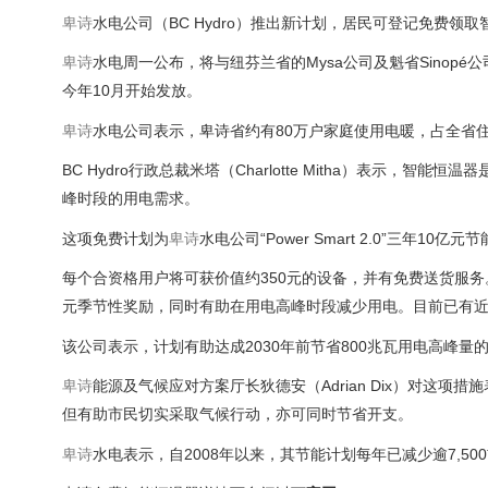
卑诗
水电公司（BC Hydro）推出新计划，居民可登记免费
卑诗
水电周一公布，将与纽芬兰省的Mysa公司及魁省Sino
今年10月开始发放。
卑诗
水电公司表示，卑诗省约有80万户家庭使用电暖，占全省
BC Hydro行政总裁米塔（Charlotte Mitha）表
峰时段的用电需求。
这项免费计划为
卑诗
水电公司“Power Smart 2.0”三
每个合资格用户将可获价值约350元的设备，并有免费送货服务。更
元季节性奖励，同时有助在用电高峰时段减少用电。目前已有近
该公司表示，计划有助达成2030年前节省800兆瓦用电高峰
卑诗
能源及气候应对方案厅长狄德安（Adrian Dix）对这项
但有助市民切实采取气候行动，亦可同时节省开支。
卑诗
水电表示，自2008年以来，其节能计划每年已减少逾7,5