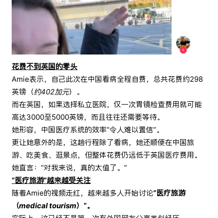
花费不到英国的零头
Amie表示，自己此次在中国看病全程自费，总共花费约298
英镑（
约402加元
）。
而在英国，如果选择私立医院，仅一次胃镜检查费用就可能
高达3000至5000英镑，而且往往还需要等待。
她形容，中国医疗系统的效率“令人难以置信”。
更让她意外的是，这趟行程除了看病，她还顺便在中国旅
游、吃美食、逛景点，但整体花费仍远低于英国医疗费用。
她直言：“对我来说，真的太值了。”
“医疗旅游”越来越受关注
随着Amie的视频走红，越来越多人开始讨论
“医疗旅游
（
medical tourism
）”。