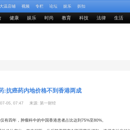
大温店铺
视频
专栏
论坛
娱乐
折扣
食
健康
娱乐
时尚
教育
科技
法律
生活
药:抗癌药内地价格不到香港两成
-07-05, 07:47 来源:
第一财经
仅有四年，肿瘤科中的中国香港患者占比达到75%至80%。