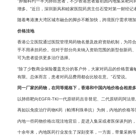
“肿瘤科约一半为肺癌患者，不少香港患者最初因内地集采靶向
增多。”近日，深圳新风和睦家医院药房主任石莹对第一财经记
随着粤港澳大湾区城市融合的脚步不断加快，跨境医疗需求增
价格洼地
香港公立医院通过医院管理局药物名册及政府资助机制，为符
乎不用承担药价。但对于部分尚未纳入资助范围的新型创新药
可为患者提供更多治疗选择。
“除了少数商业保险覆盖充分的客户外，大家对药品的价格普遍
有限。总体而言，患者对药品费用都会比较在意。”石莹说。
同一厂家的药物，在同等规格下，香港和中国内地价格会相差
以肺癌靶向EGFR-TKI一代原研药吉非替尼、二代原研药阿
再如以免疫治疗药物K药（帕博利珠单抗）为例，内地的价格等
内地一些药物价格出现洼地背后，是进入集采或者医保谈判的
十余年来，内地医药行业发生了深刻变革，一方面，带量采购