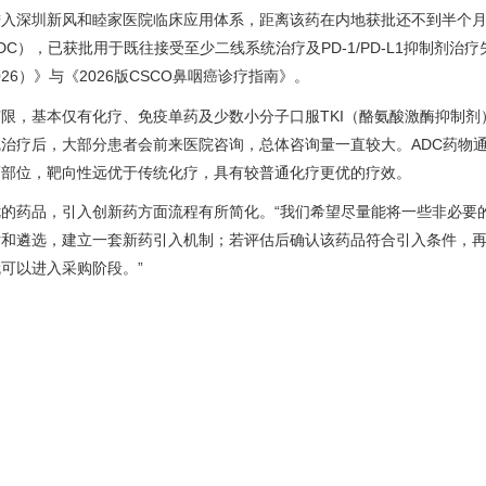
进入深圳新风和睦家医院临床应用体系，距离该药在内地获批还不到半个
DC），已获批用于既往接受至少二线系统治疗及PD-1/PD-L1抑制剂治
6）》与《2026版CSCO鼻咽癌诊疗指南》。
限，基本仅有化疗、免疫单药及少数小分子口服TKI（酪氨酸激酶抑制剂
治疗后，大部分患者会前来医院咨询，总体咨询量一直较大。ADC药物
瘤部位，靶向性远优于传统化疗，具有较普通化疗更优的疗效。
的药品，引入创新药方面流程有所简化。“我们希望尽量能将一些非必要
估和遴选，建立一套新药引入机制；若评估后确认该药品符合引入条件，
可以进入采购阶段。”