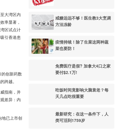
乃至大湾区内
戒糖远远不够！医生教3大烹调
诊效率显著，
方法冻龄
大湾区试点计
为吸引香港患
疫情持续！除了生菜这两种蔬
菜也要防！
免费医疗是假? 加拿大4口之家
要付$2.1万!
市的创新药数
跑的跨越。
吃饭时间竟影响大脑衰老？每
权威指南，并
天几点吃很重要
客观差异：内
。
最新研究：在这一条件下，人
内地已上市创
类可活到1759岁