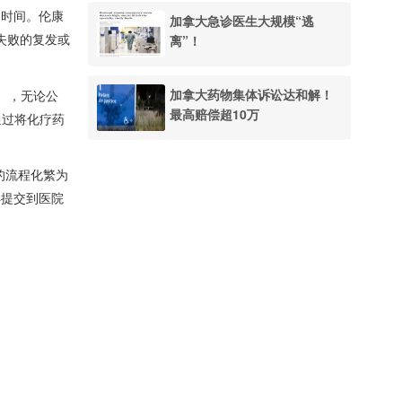
月时间。伦康
加拿大急诊医生大规模“逃
离”！
疗失败的复发或
加拿大药物集体诉讼达和解！
），无论公
最高赔偿超10万
通过将化疗药
的流程化繁为
再提交到医院