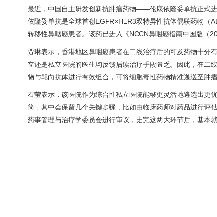
最近，中国自主研发创新抗肿瘤药物——伦康依隆妥单抗正式
依隆妥单抗是全球首创EGFR×HER3双特异性抗体偶联药物（A
转移性鼻咽癌患者。该药已进入《NCCN鼻咽癌指南中国版（202
贾琳表示，香港地区鼻咽癌患者在二线治疗后的可及药物十分有
立还是私立医院的医生均反馈后续治疗手段匮乏。因此，在二线
物与靶向抗体进行有效组合，可将细胞毒性药物精准递送至肿
石莹表示，该医院作为综合性私立医院能够更灵活地遴选出更优
简，其中会保留几个关键步骤，比如由临床药师对药品进行评
药事管理与治疗学委员会进行审议，走完这两大环节后，基本就