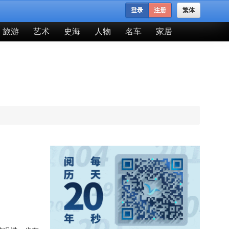
登录
注册
繁体
旅游
艺术
史海
人物
名车
家居