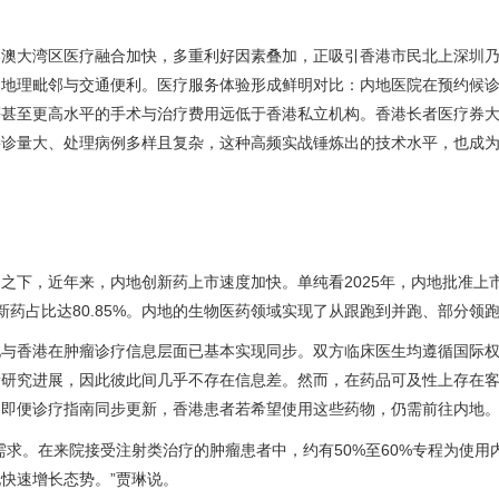
港澳大湾区医疗融合加快，多重利好因素叠加，正吸引香港市民北上深圳
之地理毗邻与交通便利。医疗服务体验形成鲜明对比：内地医院在预约候
等甚至更高水平的手术与治疗费用远低于香港私立机构。香港长者医疗券
接诊量大、处理病例多样且复杂，这种高频实战锤炼出的技术水平，也成
之下，近年来，内地创新药上市速度加快。单纯看2025年，内地批准上
创新药占比达80.85%。内地的生物医药领域实现了从跟跑到并跑、部分领
地与香港在肿瘤诊疗信息层面已基本实现同步。双方临床医生均遵循国际
新研究进展，因此彼此间几乎不存在信息差。然而，在药品可及性上存在
，即便诊疗指南同步更新，香港患者若希望使用这些药物，仍需前往内地
求。在来院接受注射类治疗的肿瘤患者中，约有50%至60%专程为使用
快速增长态势。”贾琳说。