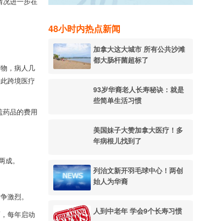
情况进一步在
48小时内热点新闻
加拿大这大城市 所有公共沙滩
都大肠杆菌超标了
药物，病人几
因此跨境医疗
93岁华裔老人长寿秘诀：就是
些简单生活习惯
盖药品的费用
美国妹子大赞加拿大医疗！多
年病根儿找到了
两成。
列治文新开羽毛球中心！两创
始人为华裔
竞争激烈。
人到中老年 学会9个长寿习惯
面，每年启动