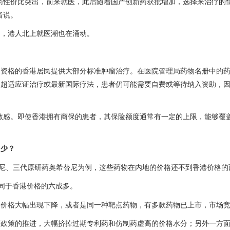
药性价比突出，前来就医，此后随着国产创新药获批增加，选择来治疗的
者说。
加，港人北上就医潮也在涌动。
合资格的香港居民提供大部分标准肿瘤治疗。在医院管理局药物名册中的
、超适应证治疗或最新国际疗法，患者仍可能需要自费或等待纳入资助，
敏感。即使香港拥有商保的患者，其保险额度通常有一定的上限，能够覆
多少？
法替尼、三代原研药奥希替尼为例，这些药物在内地的价格还不到香港价格的
同于香港价格的六成多。
，价格大幅出现下降，或者是同一种靶点药物，有多款药物已上市，市场
等政策的推进，大幅挤掉过期专利药和仿制药虚高的价格水分；另外一方