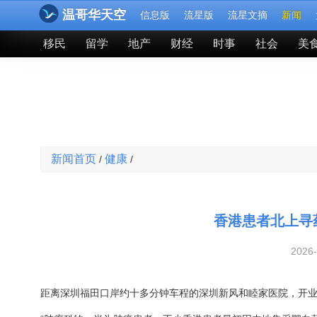
温哥华天空
信息版
流星版
流星文摘
新闻
移民
留学
地产
财经
时事
社会
美
新闻首页
健康
/
/
香港患者北上寻
2026
距离深圳福田口岸约十多分钟车程的深圳新风和睦家医院，开业