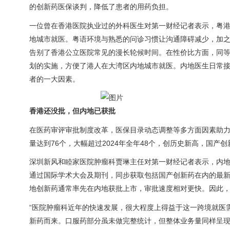
的创新药医保谈判，降低了患者的用药负担。
一位曾在香港医院执业过的外科医生对第一财经记者表示，粤
地城市就医。粤语环境与熟悉的问诊习惯让沟通障碍减少，加
告别了香港公立医院常见的漫长轮候时间。在性价比方面，同
划的实施，方便了港人在大湾区内地城市就医。内地医生日常
者的一大因素。
香港还没批，但内地已获批
在医药审评审批制度改革，医保目录动态调整等多方面因素助力
量达到76个，大幅超过2024年全年48个，创历史新高，国产
深圳新风和睦家医院肿瘤科贾琳主任对第一财经记者表示，内
通过国际学术大会及期刊，同步获取包括国产创新药在内的最
地创新药通常率先在内地获批上市，审批速度相对更快。因此
“医院肿瘤科近年的快速发展，很大程度上得益于这一跨境就医需
新药而来。口服药部分虽未做完整统计，但整体业务量同样呈现