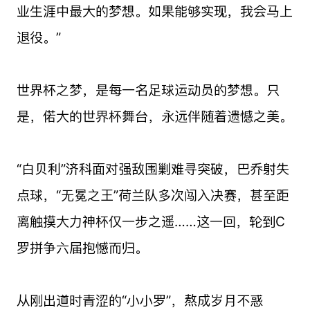
业生涯中最大的梦想。如果能够实现，我会马上
退役。”
世界杯之梦，是每一名足球运动员的梦想。只
是，偌大的世界杯舞台，永远伴随着遗憾之美。
“白贝利”济科面对强敌围剿难寻突破，巴乔射失
点球，“无冕之王”荷兰队多次闯入决赛，甚至距
离触摸大力神杯仅一步之遥……这一回，轮到C
罗拼争六届抱憾而归。
从刚出道时青涩的“小小罗”，熬成岁月不惑