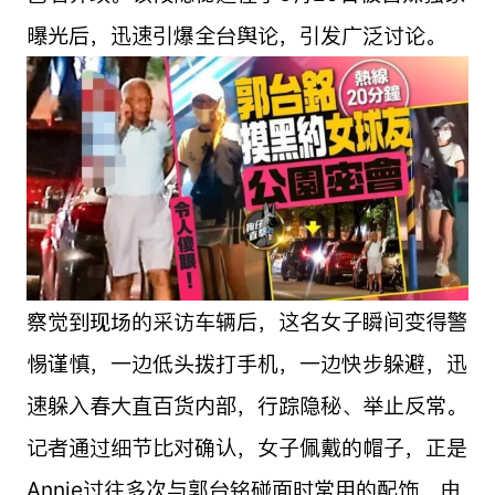
曝光后，迅速引爆全台舆论，引发广泛讨论。
察觉到现场的采访车辆后，这名女子瞬间变得警
惕谨慎，一边低头拨打手机，一边快步躲避，迅
速躲入春大直百货内部，行踪隐秘、举止反常。
记者通过细节比对确认，女子佩戴的帽子，正是
Annie过往多次与郭台铭碰面时常用的配饰，由