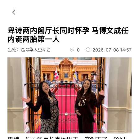
卑诗两内阁厅长同时怀孕 马博文成任
内诞两胎第一人
出处：温哥华天空综合
0
2026-07-08 14:57