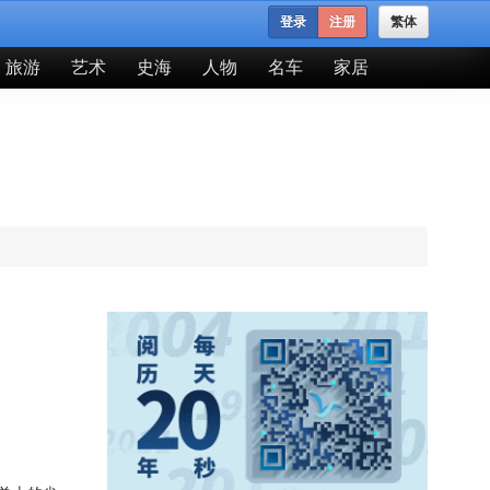
登录
注册
繁体
旅游
艺术
史海
人物
名车
家居