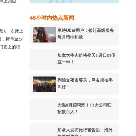
单上的尘
48小时内热点新闻
卑诗Uber用户：被订高级服务
会清洗一次床上
每月暗中扣款
出，床单至少
门把上的细
加拿大牛肉价格变天! 进口肉便
宜一半！
列治文夜市要关，网友却拍手
叫好！
大温8月招聘潮！11大公司狂
招数百人！
加拿大发布旅行警告后，海外