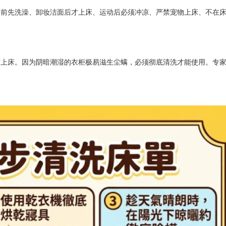
睡前先洗澡、卸妆洁面后才上床、运动后必须冲凉、严禁宠物上床、不在
上床。因为阴暗潮湿的衣柜极易滋生尘螨，必须彻底清洗才能使用。专家