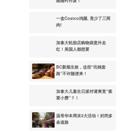
险随时作废！
一盒Costco鸡腿, 竟少了三两
肉!
加拿大轮胎店购物袋意外走
红！美国人都想要
BC新规生效，这些“坑钱套
路”不许随便来！
加拿大儿童生日派对请柬竟“索
要小费”？！
温哥华本周末3大活动！封闭多
条道路