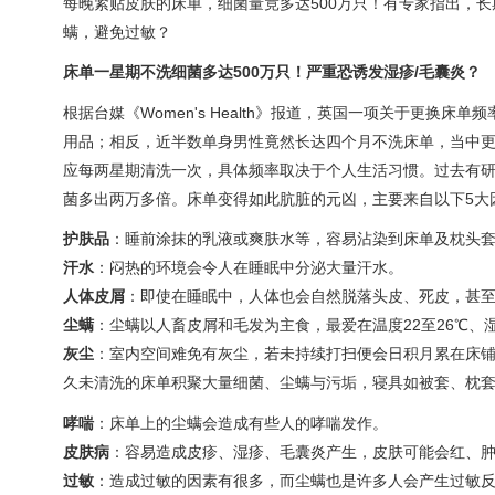
每晚紧贴皮肤的床单，细菌量竟多达500万只！有专家指出，
螨，避免过敏？
床单一星期不洗细菌多达500万只！严重恐诱发湿疹/毛囊炎？
根据台媒《Women's Health》报道，英国一项关于更换
用品；相反，近半数单身男性竟然长达四个月不洗床单，当中更有1
应每两星期清洗一次，具体频率取决于个人生活习惯。过去有研
菌多出两万多倍。床单变得如此肮脏的元凶，主要来自以下5大
护肤品
：
睡前涂抹的乳液或爽肤水等，容易沾染到床单及枕头
汗水
：
闷热的环境会令人在睡眠中分泌大量汗水。
人体皮屑
：
即使在睡眠中，人体也会自然脱落头皮、死皮，甚
尘螨
：
尘螨以人畜皮屑和毛发为主食，最爱在温度22至26℃、湿
灰尘
：
室内空间难免有灰尘，若未持续打扫便会日积月累在床
久未清洗的床单积聚大量细菌、尘螨与污垢，寝具如被套、枕
哮喘
：
床单上的尘螨会造成有些人的
哮喘
发作。
皮肤病
：
容易造成皮疹、湿疹、毛囊炎产生，皮肤可能会红、
过敏
：
造成过敏的因素有很多，而尘螨也是许多人会产生过敏