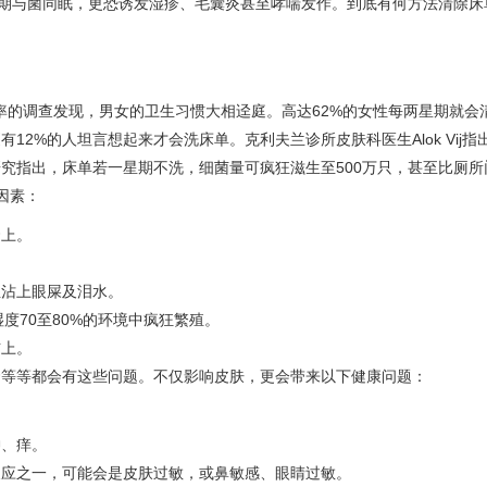
长期与菌同眠，更恐诱发湿疹、毛囊炎甚至哮喘发作。到底有何方法清除床
床单频率的调查发现，男女的卫生习惯大相迳庭。高达62%的女性每两星期就
2%的人坦言想起来才会洗床单。克利夫兰诊所皮肤科医生Alok Vij指
究指出，床单若一星期不洗，细菌量可疯狂滋生至500万只，甚至比厕所
因素：
套上。
至沾上眼屎及泪水。
度70至80%的环境中疯狂繁殖。
铺上。
套等等都会有这些问题。不仅影响皮肤，更会带来以下健康问题：
肿、痒。
反应之一，可能会是皮肤过敏
，
或鼻敏感、眼睛过敏。