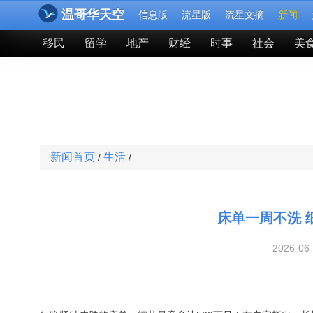
温哥华天空
信息版
流星版
流星文摘
新闻
移民
留学
地产
财经
时事
社会
美
新闻首页
生活
/
/
床单一周不洗 
2026-06