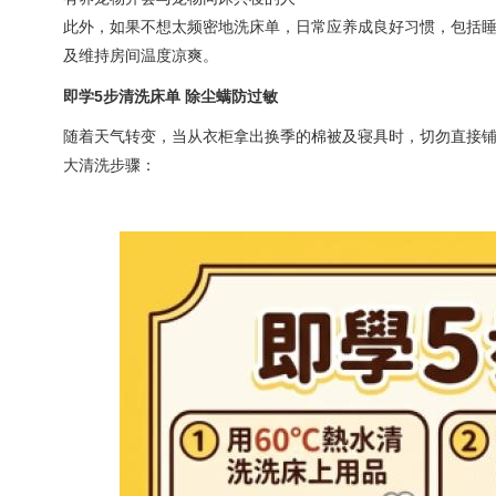
此外，如果不想太频密地洗床单，日常应养成良好习惯，包括
及维持房间温度凉爽。
即学5步清洗床单 除尘螨防过敏
随着天气转变，当从衣柜拿出换季的棉被及寝具时，切勿直接铺
大清洗步骤：