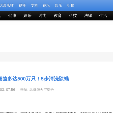
大温店铺
视频
专栏
论坛
娱乐
折扣
食
健康
娱乐
时尚
教育
科技
法律
生活
细菌多达500万只！5步清洗除螨
-03, 07:56 来源:
温哥华天空综合