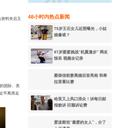
48小时内热点新闻
黑色资料夹后又
75岁王石女儿近照曝光，小姑
娘像谁？
97岁婆婆挑战“机翼漫步” 网友
惊呆 视频全记录
蔡崇信前妻离婚后首亮相 和希
拉里看比赛
信的国际、美
习近平离席走
哈里又上风口浪尖！诉每日邮
报败诉 巨额诉讼费
爱泼斯坦“最爱的女人”，分了