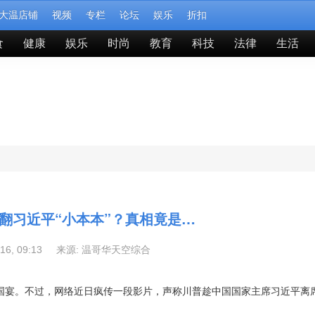
大温店铺
视频
专栏
论坛
娱乐
折扣
食
健康
娱乐
时尚
教育
科技
法律
生活
翻习近平“小本本”？真相竟是…
-16, 09:13 来源:
温哥华天空综合
席国宴。不过，网络近日疯传一段影片，声称川普趁中国国家主席习近平离