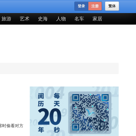
登录
注册
繁体
旅游
艺术
史海
人物
名车
家居
席时偷看对方