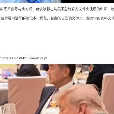
反向图片搜寻与比对后，确认该标志与美国总统官方文件夹使用的印章一
影片中并非川普偷看习近平的笔记本，而是川普翻阅自己的文件夹。影片中的资料
s" charset="utf-8"[/ShareScript