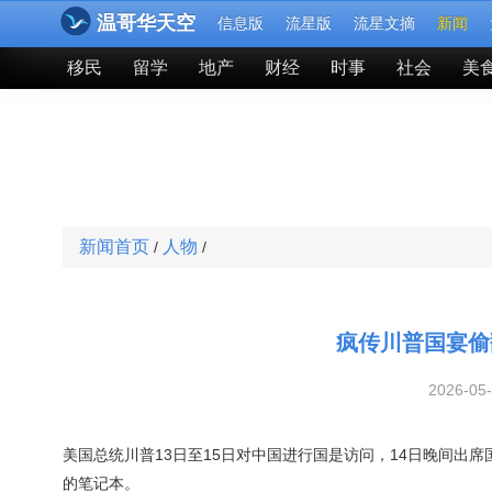
温哥华天空
信息版
流星版
流星文摘
新闻
移民
留学
地产
财经
时事
社会
美
新闻首页
人物
/
/
疯传川普国宴偷
2026-05
美国总统川普13日至15日对中国进行国是访问，14日晚间出
的笔记本。