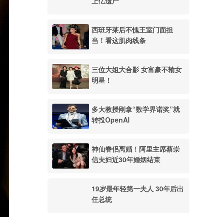
上亿遗产
西班牙莱后不愧王室门面担
当！看这肌肉线条
三位大姐大合影 女富豪不输女
明星！
多大教授刚拿“数学界诺奖”就
转投OpenAI
神仙眷侣离婚！阿里主席蔡崇
信夫妇近30年婚姻结束
19岁最年轻第一夫人 30年后出
任总统