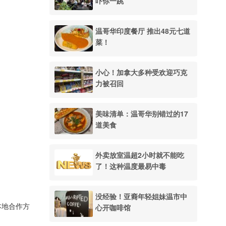
吓你一跳
温哥华印度餐厅 推出48元七道
菜！
小心！加拿大多种受欢迎巧克
力被召回
美味清单：温哥华别错过的17
道美食
外卖放室温超2小时就不能吃
了！这种温度最易中毒
没经验！亚裔年轻姐妹温市中
本地合作方
心开咖啡馆