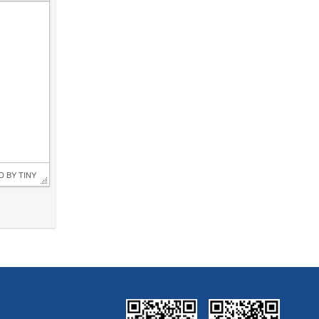
D BY 
TINY