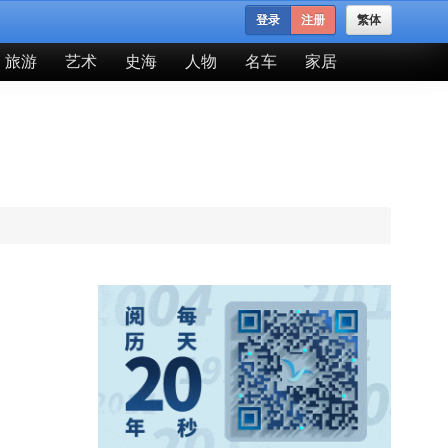
登录
注册
繁体
旅游
艺术
史海
人物
名车
家居