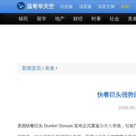
温哥华天空
信息版
流星版
流星文摘
新闻
移民
留学
地产
财经
时事
社会
美
新闻首页
美食
/
/
快餐巨头强势回
2026-05
美国快餐巨头 Dunkin’ Donuts 宣布正式重返
加拿大
市场，引发