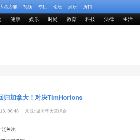
大温店铺
视频
专栏
论坛
娱乐
折扣
食
健康
娱乐
时尚
教育
科技
法律
生活
归加拿大！对决TimHortons
-13, 08:46 来源:
温哥华天空综合
广泛关注。