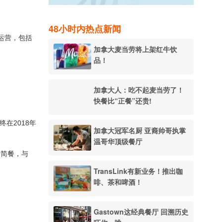
48小时内热点新闻
全面运营，包括
加拿大麦当劳将上架红牛饮
品！
加拿大人：吃不起麦当劳了！
快餐比“正餐”还贵!
在2018年
加拿大冠军名厨 亚裔帅哥执掌
温哥华顶级餐厅
餐简餐，与
TransLink有新业务！推出咖
啡、茶和啤酒！
Gastown这经典餐厅 回溯历史