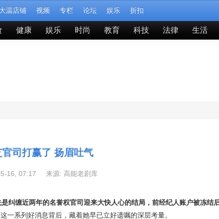
大温店铺
视频
专栏
论坛
娱乐
折扣
食
健康
娱乐
时尚
教育
科技
法律
生活
芝官司打赢了 扬眉吐气
05-16, 07:17 来源:
高能老剧库
先是纠缠近两年的名誉权官司迎来大快人心的结局，前经纪人账户被冻结
。 这一系列好消息背后，藏着她早已立好遗嘱的深层考量。