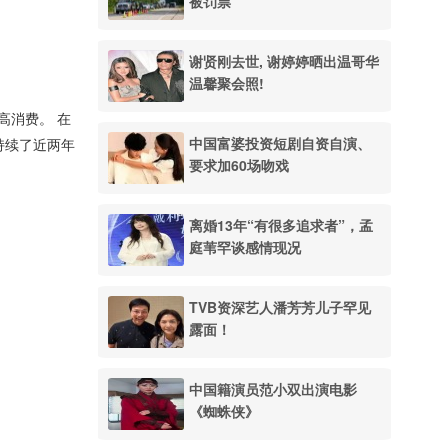
被罚票
谢贤刚去世, 谢婷婷晒出温哥华
温馨聚会照!
高消费。 在
中国富婆投资短剧自资自演、
持续了近两年
要求加60场吻戏
离婚13年“有很多追求者”，孟
庭苇罕谈感情现况
TVB资深艺人潘芳芳儿子罕见
露面！
中国籍演员范小双出演电影
《蜘蛛侠》