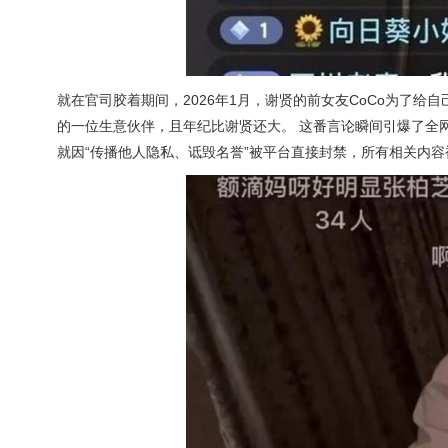
就在官司胶着期间，2026年1月，谢贤的前女友CoCo为了给
的一位生意伙伴，且年纪比谢贤还大。 这番言论瞬间引爆了全网
就因“传播他人隐私、诋毁名誉”被平台直接封禁，所有相关内