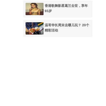
香港歌舞影星葛兰去世，享年
93岁
温哥华长周末去哪儿玩？ 20个
精彩活动