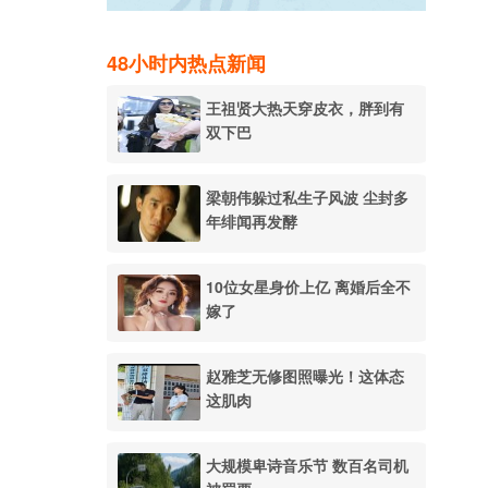
48小时内热点新闻
王祖贤大热天穿皮衣，胖到有
双下巴
梁朝伟躲过私生子风波 尘封多
年绯闻再发酵
10位女星身价上亿 离婚后全不
嫁了
赵雅芝无修图照曝光！这体态
这肌肉
大规模卑诗音乐节 数百名司机