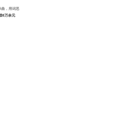
单曲，用词恶
偿8万余元