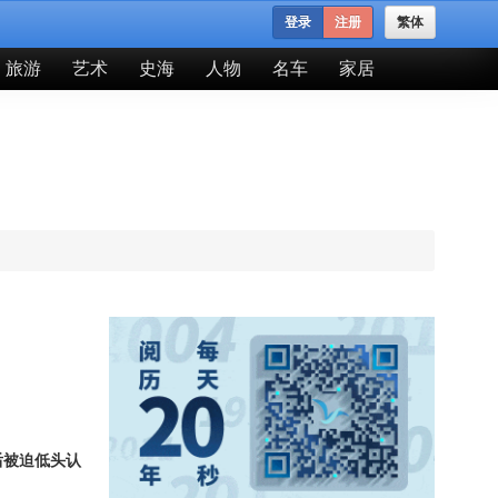
登录
注册
繁体
旅游
艺术
史海
人物
名车
家居
后被迫低头认