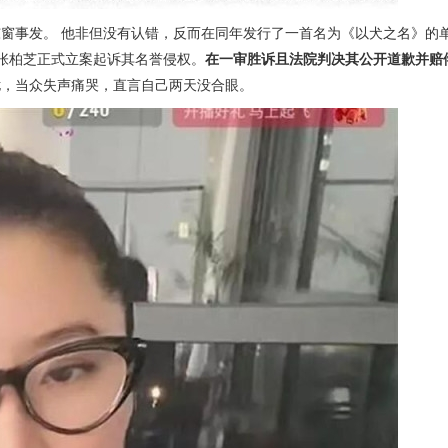
被东窗事发。 他非但没有认错，反而在同年发行了一首名为《以犬之名》的
，张柏芝正式立案起诉其名誉侵权。
在一审胜诉且法院判决其公开道歉并赔
扰，当众失声痛哭，直言自己两天没合眼。