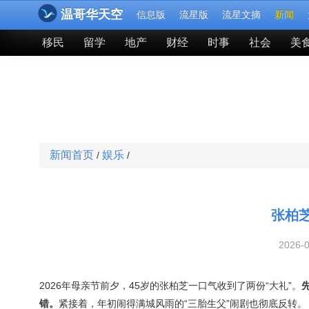
温哥华天空
信息版
流星版
流星文摘
新闻
移民
留学
地产
财经
时事
社会
美
新闻首页
娱乐
/
/
张柏
2026-
2026年母亲节前夕，45岁的张柏芝一口气收到了两份“大礼”。
错。
紧接着，年初闹得满城风雨的“三胎生父”闹剧也彻底反转