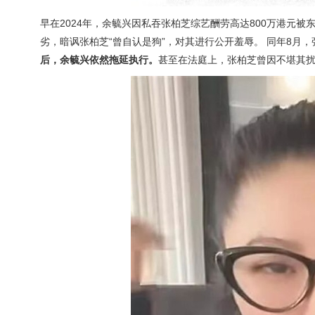
早在2024年，余毓兴因私吞张柏芝综艺酬劳高达800万港元
劣，暗讽张柏芝“曾自认是狗”，对其进行公开羞辱。 同年8月
后，余毓兴依然拖延执行。
甚至在法庭上，张柏芝曾因不堪其