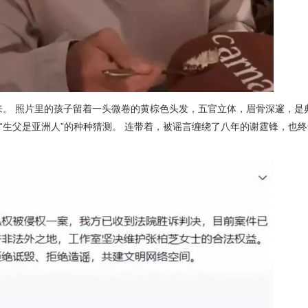
传开来。 照片里的孩子留着一头微卷的黄棕色头发，五官立体，眉骨深邃，
对“生父是亚洲人”的种种猜测。 连带着，被谣言缠绕了八年的谢霆锋，也