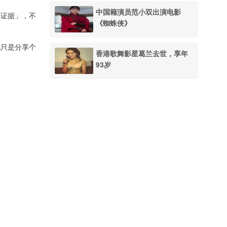
中国籍演员范小双出演电影
往证据」，不
《蜘蛛侠》
他只是分享个
香港歌舞影星葛兰去世，享年
93岁