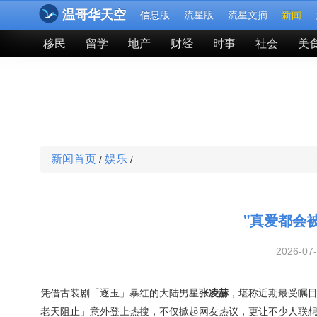
温哥华天空
信息版
流星版
流星文摘
新闻
移民
留学
地产
财经
时事
社会
美
新闻首页
娱乐
/
/
"真爱都会
2026-07
凭借古装剧「逐玉」暴红的大陆男星
张凌赫
，堪称近期最受瞩
老天阻止」意外登上热搜，不仅掀起网友热议，更让不少人联