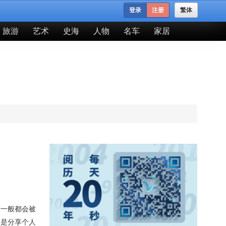
登录
注册
繁体
旅游
艺术
史海
人物
名车
家居
爱一般都会被
只是分享个人