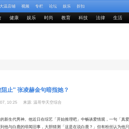
大温店铺
视频
专栏
论坛
娱乐
折扣
食
健康
娱乐
时尚
教育
科技
法律
生活
被阻止" 张凌赫金句暗指她？
-07, 10:25 来源:
温哥华天空综合
目的新生代男神。他近日在综艺「开始推理吧」中畅谈爱情观，一句「真
想到他与白鹿的绯闻旧事，大胆猜测「这是在说白鹿？」但有粉丝认为他