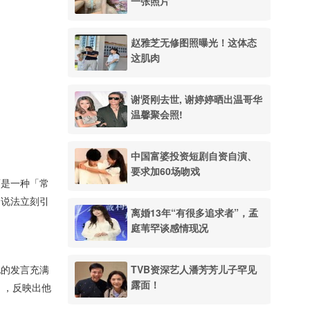
一张照片
赵雅芝无修图照曝光！这体态
这肌肉
谢贤刚去世, 谢婷婷晒出温哥华
温馨聚会照!
中国富婆投资短剧自资自演、
要求加60场吻戏
而是一种「常
的说法立刻引
离婚13年“有很多追求者”，孟
庭苇罕谈感情现况
TVB资深艺人潘芳芳儿子罕见
他的发言充满
露面！
」，反映出他