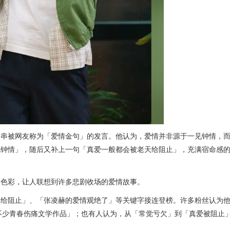
连串被网友称为「爱情金句」的发言。他认为，爱情并非源于一见钟情，
见钟情」，随后又补上一句「真爱一般都会被老天给阻止」，充满宿命感
」色彩，让人联想到许多悲剧收场的爱情故事。
天给阻止」、「张凌赫的爱情观绝了」等关键字接连登榜。许多粉丝认为
定看过不少青春伤痛文学作品」；也有人认为，从「常觉亏欠」到「真爱被阻止