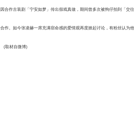
人因合作古装剧「宁安如梦」传出假戏真做，期间曾多次被狗仔拍到「交
赫合作。如今张凌赫一席充满宿命感的爱情观再度掀起讨论，有粉丝认为