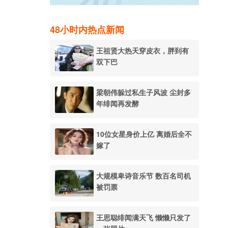
48小时内热点新闻
王祖贤大热天穿皮衣，胖到有
双下巴
梁朝伟躲过私生子风波 尘封多
年绯闻再发酵
10位女星身价上亿 离婚后全不
嫁了
大规模卑诗音乐节 数百名司机
被罚票
王思聪绯闻满天飞 懒懒只发了