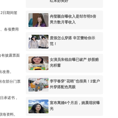
红未必美好
至7月2日期间签
冉莹颖自曝收入是邹市明5倍
男方数月零收入
值、各项费用
度假怎么穿搭 辛芷蕾给你示
范！
平台有披露票面
女演员朱锐自曝已破产 炒股赔
光积蓄
作出改善。
李宇春穿“花哨”也很美！2套户
未有在部分门票
外穿搭配色亮眼
15日承诺书，
宣布离婚4个月后，姚晨现状曝
光
及联络资料。