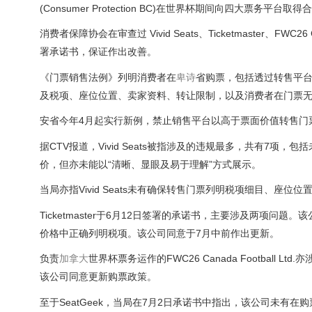
(Consumer Protection BC)在世界杯期间向四大票务平台取
消费者保障协会在审查过 Vivid Seats、Ticketmaster、FWC2
署承诺书，保证作出改善。
《门票销售法例》列明消费者在
卑诗
省购票，包括透过转售平
及税项、座位位置、卖家资料、转让限制，以及消费者在门票
安省今年4月起实行新例，禁止销售平台以高于票面价值转售门
据CTV报道，Vivid Seats被指涉及的违规最多，共有7
价，但亦未能以“清晰、显眼及易于理解”方式展示。
当局亦指Vivid Seats未有确保转售门票列明税项细目、
Ticketmaster于6月12日签署的承诺书，主要涉及两项
价格中正确列明税项。该公司同意于7月中前作出更新。
负责
加拿大
世界杯票务运作的FWC26 Canada Footbal
该公司同意更新购票政策。
至于SeatGeek，当局在7月2日承诺书中指出，该公司未