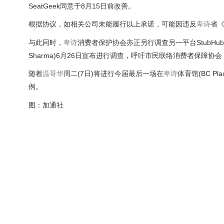
SeatGeek同意于8月15日前改善。
根据协议，如相关公司未能履行以上承诺，可能因违反
卑诗
省
与此同时，
卑诗
消费者保护协会亦正另行调查另一平台StubHu
Sharma)6月26日宣布进行调查，呼吁市民联络消费者保障
随着
温哥华
周二(7日)将进行今届最后一场在
卑诗
体育馆(BC 
例。
图：加通社