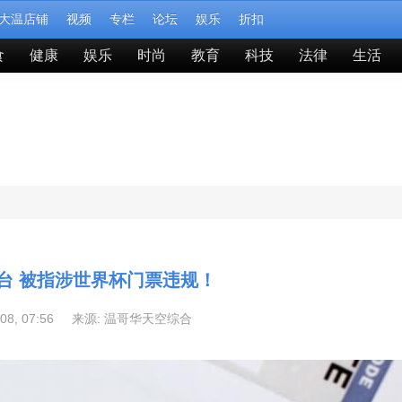
大温店铺
视频
专栏
论坛
娱乐
折扣
食
健康
娱乐
时尚
教育
科技
法律
生活
台 被指涉世界杯门票违规！
-08, 07:56 来源:
温哥华天空综合