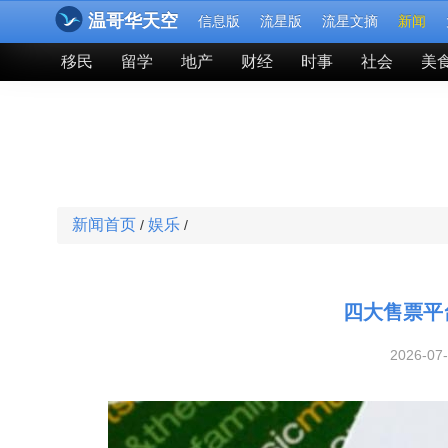
温哥华天空
信息版
流星版
流星文摘
新闻
移民
留学
地产
财经
时事
社会
美
新闻首页
娱乐
/
/
四大售票平
2026-07