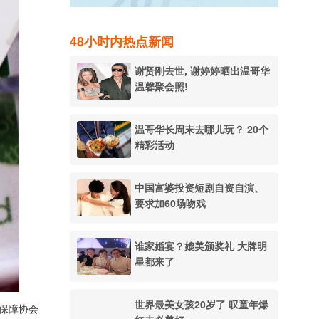
48小时内热点新闻
谢贤刚去世, 谢婷婷晒出温哥华
温馨聚会照!
温哥华长周末去哪儿玩？ 20个
精彩活动
中国富婆投资短剧自资自演、
要求加60场吻戏
谁家婚宴？媲美颁奖礼 大牌明
星都来了
世界最美女孩20岁了 叹童年爆
费者保障协会