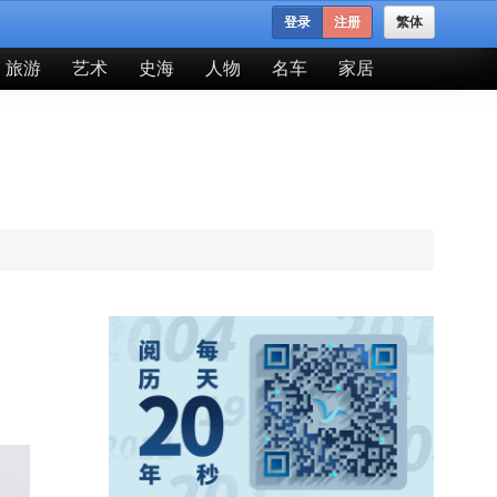
登录
注册
繁体
旅游
艺术
史海
人物
名车
家居