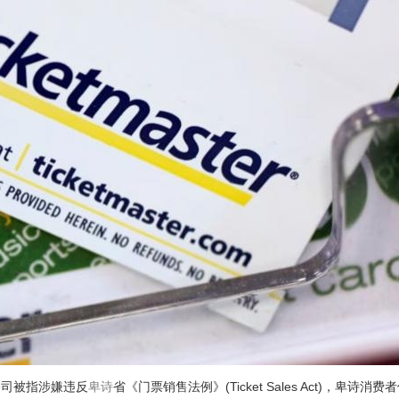
公司被指涉嫌违反
卑诗
省《门票销售法例》(Ticket Sales Act)，卑诗消