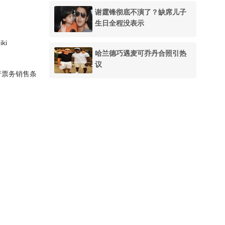
谢霆锋彻底不演了？缺席儿子
生日全程没表示
ki
哈兰德巧遇麦可乔丹合照引热
议
行票务销售条