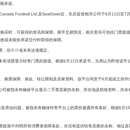
得合规承诺。
6 Canada Football Ltd.及SeatGeek后，先后促使相关公司于6月11日
台购买时，可获得的资讯和保障。视乎交易情况，相关资讯可包括门票面
无效或未能依承诺交付时获得的保障。
票，但
卑诗
省未有这项规定。
项，包括未有清楚显示转售门票的面值。根据6月11日承诺书，当局认为即使该
座位位置、购票保障、条款、转让限制及卖家资料。该平台同意于6月底或之前
问题。该公司被指未有确保平台显示二手票卖家的名称、所在地及联络资料，亦
l Ltd.亦涉及类似问题，被指未有确保转售平台上的票价披露所有条款，根据6月
有在购票政策中列明所有消费者保障条款，亦没有提供转售卖家的名称、地址