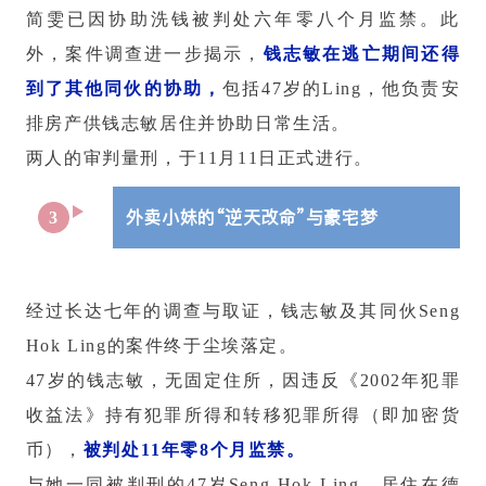
简雯已因协助洗钱被判处六年零八个月监禁。此
外，案件调查进一步揭示，
钱志敏在逃亡期间还得
到了其他同伙的协助，
包括47岁的Ling，他负责安
排房产供钱志敏居住并协助日常生活。
两人的审判量刑，于11月11日正式进行。
外卖小妹的“逆天改命”与豪宅梦
3
经过长达七年的调查与取证，钱志敏及其同伙Seng
Hok Ling的案件终于尘埃落定。
47岁的钱志敏，无固定住所，因违反《2002年犯罪
收益法》持有犯罪所得和转移犯罪所得（即加密货
币），
被判处11年零8个月监禁。
与她一同被判刑的47岁Seng Hok Ling，居住在德