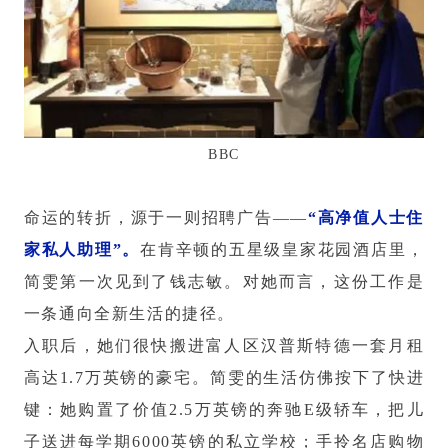
BBC
命运的转折，源于一则招聘广告——
“高净值人士住
家私人助理”。
在肯辛顿的五星级皇家花园酒店里，
简雯第一次见到了钱志敏。对她而言，这份工作是
一条通向全新生活的捷径。
入职后，她们很快搬进富人区汉普斯特德一套月租
高达1.7万英镑的豪宅。简雯的生活仿佛按下了快进
键：她购置了价值2.5万英镑的奔驰E级轿车，把儿
子送进每学期6000英镑的私立学校；手拎名店购物