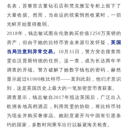
名表，苏黎世古董钻石店和梵克雅宝专柜上留下了
大量收据。然而，当命运的绞索悄然收紧时，一切
光鲜开始显得脆弱。
2018年，钱志敏试图在伦敦购买价值1250万英镑的
房产，但由于她的比特币资金来源引发怀疑，
英国
当局注意到异常交易。
10月31日，警方突击搜查简
雯在汉普斯特德的住所。这一查，成为长达两年半
调查的开端。警方破解了她数字钱包的密码，赫然
显示超过61000枚比特币——直到此刻，他们才意识
到，这是英国历史上最大的一笔加密货币查获案。
调查显示，钱志敏自2017年抵达英国后，广泛出入
欧洲各地高档酒店，利用简雯的协助，将比特币转
为现金并购买奢侈品。她刻意避开与中国有引渡条
约的国家，多数时间乘车出行以躲避海关检查。