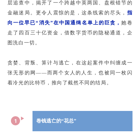
层追查中，揭开了一个跨越中英两国、盘根错节的
金融迷局。更令人震惊的是，这条线索的尽头，
指
向一位早已“消失”在中国通缉名单上的巨贪，
她卷
走了四百三十亿资金，借数字货币的隐秘通道，企
图洗白一切。
贪婪、背叛、算计与逃亡，在这起案件中纠缠成一
张无形的网——而两个女人的人生，也被同一枚闪
着冷光的比特币，推向了截然不同的结局。
1
卷钱逃亡的“花总”