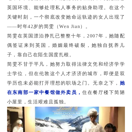
英国环境、能够处理私人事务的贴身助理。在这个
关键时刻，一个彻底改变她命运轨迹的女人出现了
——时年42岁的简雯（Wen Jian）。
简雯在英国漂泊挣扎已整整十年，2007年，她随配
偶签证来到英国，婚姻最终破裂，她独自抚养儿
子，靠自己在陌生国度扎根。
简雯不甘于平凡，她努力取得法律文凭和经济学学
士学位，但在伦敦这个人才济济的城市，即便是双
学历也未必能打开理想的职场之门。无奈之下，
她
在东南部一家中餐馆做外卖员，
住在餐厅楼下简陋
小屋里，生活艰难且孤独。