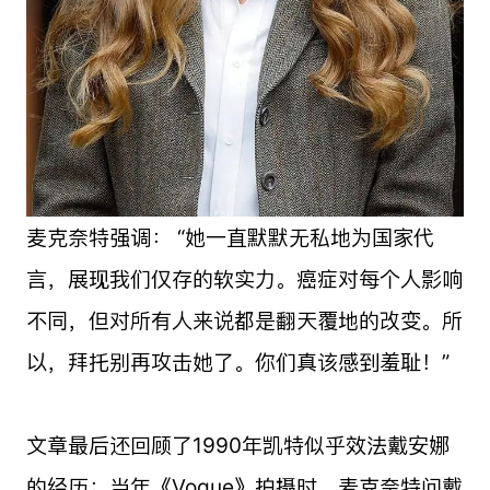
麦克奈特强调： “她一直默默无私地为国家代
言，展现我们仅存的软实力。癌症对每个人影响
不同，但对所有人来说都是翻天覆地的改变。所
以，拜托别再攻击她了。你们真该感到羞耻！”
文章最后还回顾了1990年凯特似乎效法戴安娜
的经历：当年《Vogue》拍摄时，麦克奈特问戴