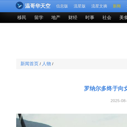
温哥华天空
信息版
流星版
流星文摘
新闻
移民
留学
地产
财经
时事
社会
美
新闻首页
人物
/
/
罗纳尔多终于向
2025-08