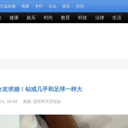
大温店铺
视频
专栏
论坛
娱乐
折扣
食
健康
娱乐
时尚
教育
科技
法律
生活
女友求婚！钻戒几乎和足球一样大
-11, 15:44 来源:
温哥华天空综合