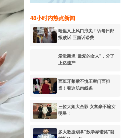
48小时内热点新闻
哈里又上风口浪尖！诉每日邮
报败诉 巨额诉讼费
爱泼斯坦“最爱的女人”，分了
上亿遗产
西班牙莱后不愧王室门面担
当！看这肌肉线条
三位大姐大合影 女富豪不输女
明星！
多大教授刚拿“数学界诺奖”就