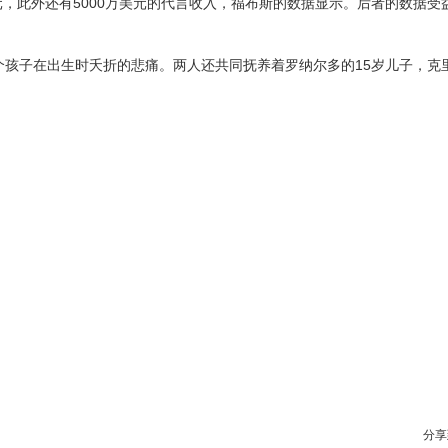
美元，此外还有5000万美元的代言收入，福布斯的数据显示。后者的数据受
个孩子在出生时夭折的悲痛。两人还共同抚养着罗纳尔多的15岁儿子，克
分享