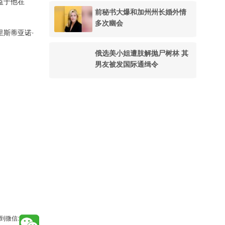
益于他在
前秘书大爆和加州州长婚外情
多次幽会
里斯蒂亚诺·
俄选美小姐遭肢解抛尸树林 其
男友被发国际通缉令
到微信: