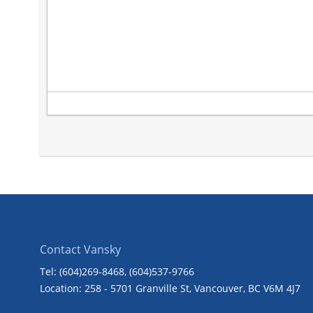
Contact Vansky
Tel: (604)269-8468
, (604)537-9766
Location: 258 - 5701 Granville St, Vancouver, BC V6M 4J7