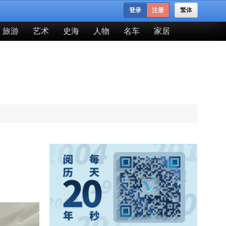
登录
注册
繁体
旅游
艺术
史海
人物
名车
家居