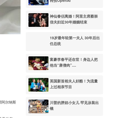
转投OpenAI
神仙眷侣离婚！阿里主席蔡崇
信夫妇近30年婚姻结束
19岁最年轻第一夫人 30年后出
任总统
富豪李春平还在世！身边人把
他当“唐僧肉”....
英国新首相夫人好酷！为流量
上过相亲节目
川普的胖妞小女儿 罕见泳装出
部阿尔纳斯
镜