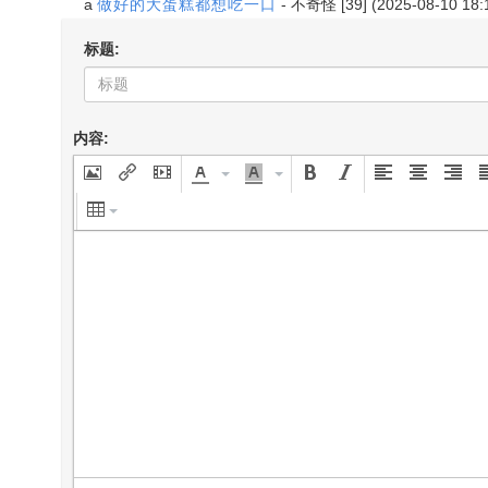
a
做好的大蛋糕都想吃一口
-
不奇怪
[39] (2025-08-10 18:
标题:
内容: