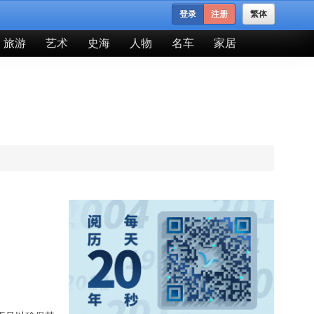
登录
注册
繁体
旅游
艺术
史海
人物
名车
家居