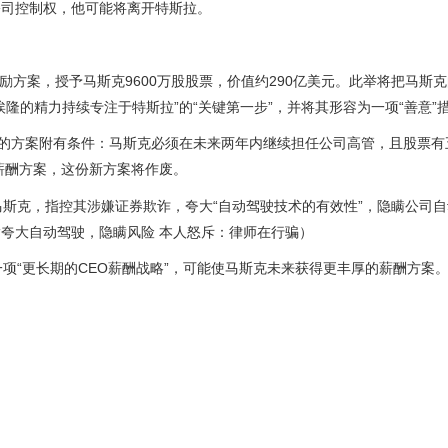
公司控制权，他可能将离开特斯拉。
励方案，授予马斯克9600万股股票，价值约290亿美元。此举将把马斯
隆的精力持续专注于特斯拉”的“关键第一步”，并将其形容为一项“善意”
式的方案附有条件：马斯克必须在未来两年内继续担任公司高管，且股票有
薪酬方案，这份新方案将作废。
马斯克，指控其涉嫌证券欺诈，夸大“自动驾驶技术的有效性”，隐瞒公司
夸大自动驾驶，隐瞒风险 本人怒斥：律师在行骗）
项“更长期的CEO薪酬战略”，可能使马斯克未来获得更丰厚的薪酬方案