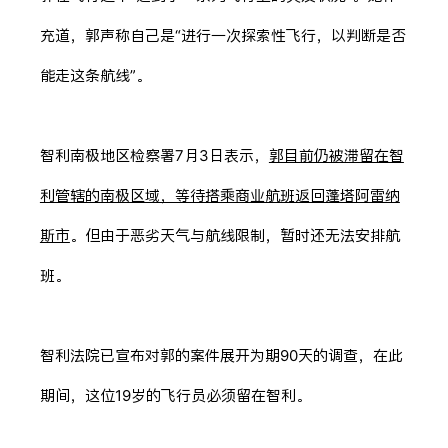
充道，郭声称自己是“进行一次探索性飞行，以判断是否
能走这条航线”。
智利南极地区检察署7月3日表示，
郭目前仍被滞留在智
利管辖的南极区域，等待搭乘商业航班返回蓬塔阿雷纳
斯市
。但由于恶劣天气与航线限制，暂时还无法安排航
班。
智利法院已宣布对郭的案件展开为期90天的调查，在此
期间，这位19岁的飞行员必须留在智利。