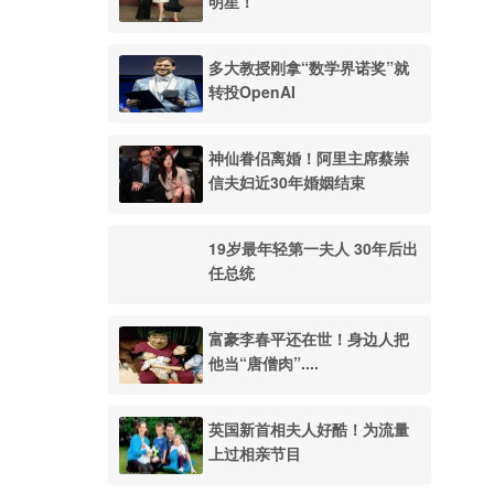
明星！
多大教授刚拿“数学界诺奖”就
转投OpenAI
神仙眷侣离婚！阿里主席蔡崇
信夫妇近30年婚姻结束
19岁最年轻第一夫人 30年后出
任总统
富豪李春平还在世！身边人把
他当“唐僧肉”....
英国新首相夫人好酷！为流量
上过相亲节目