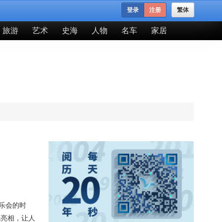
登录
注册
繁体
旅游
艺术
史海
人物
名车
家居
乐会的时
艳亮相，让人