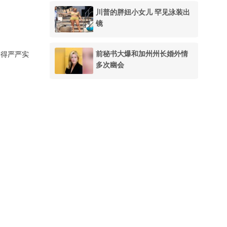
川普的胖妞小女儿 罕见泳装出
镜
前秘书大爆和加州州长婚外情
裹得严严实
多次幽会